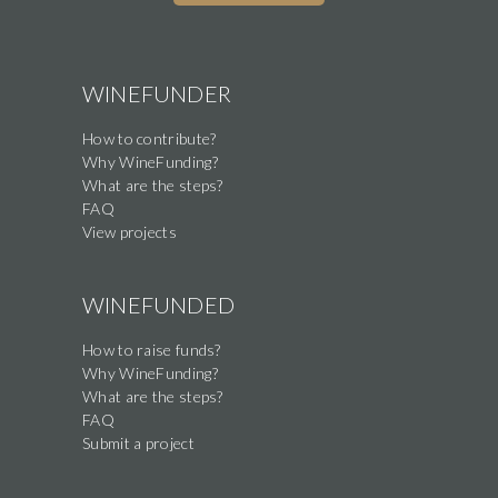
are
a
human,
WINEFUNDER
ignore
How to contribute?
this
Why WineFunding?
field
What are the steps?
FAQ
View projects
WINEFUNDED
How to raise funds?
Why WineFunding?
What are the steps?
FAQ
Submit a project