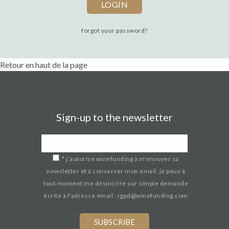
forgot your password?
Retour en haut de la page
Sign-up to the newsletter
*
j’autorise winefunding à m'envoyer sa
newsletter et à conserver mon email. je peux à
tout moment me désincrire sur simple demande
écrite à l'adresse email : rgpd@winefunding.com
If
you