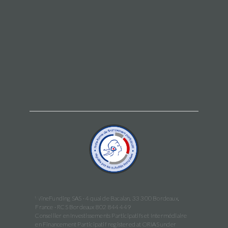
WineFunding SAS · 4 quai de Bacalan, 33 300 Bordeaux,
France · RCS Bordeaux 802 844 449
Conseiller en Investissements Participatifs et Intermédiaire
en Financement Participatif registered at ORIAS under