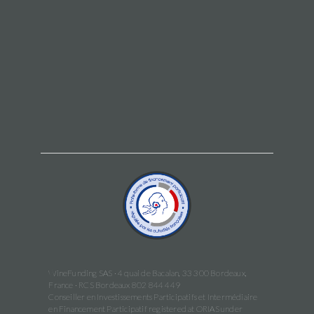
WineFunding SAS · 4 quai de Bacalan, 33 300 Bordeaux,
France · RCS Bordeaux 802 844 449
Conseiller en Investissements Participatifs et Intermédiaire
en Financement Participatif registered at ORIAS under