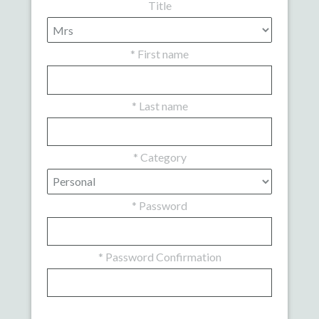
Title
*
First name
*
Last name
*
Category
*
Password
*
Password Confirmation