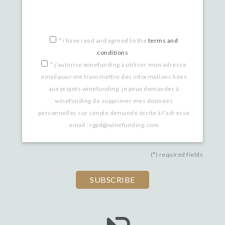
*
i have read and agreed to the
terms and
conditions
*
j’autorise winefunding à utiliser mon adresse
email pour me transmettre des informations liées
aux projets winefunding. je peux demander à
winefunding de supprimer mes données
personnelles sur simple demande écrite à l'adresse
email : rgpd@winefunding.com
(*) required fields