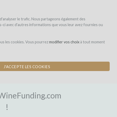
|
EN
|
ES
|
FR
Sign up
Login
 d'analyser le trafic. Nous partageons également des
les-ci avec d'autres informations que vous leur avez fournies ou
ous les cookies. Vous pourrez
modifier vos choix
à tout moment
J'ACCEPTE LES COOKIES
OGIN
WineFunding.com
!