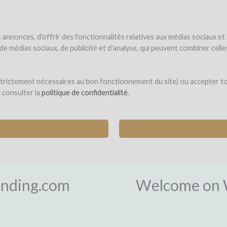
NDER
WINEFUNDED
WINEFUNDING
ne estate
Raise funds
Discover our services
annonces, d'offrir des fonctionnalités relatives aux médias sociaux et
s de médias sociaux, de publicité et d'analyse, qui peuvent combiner cel
 strictement nécessaires au bon fonctionnement du site) ou accepter t
z consulter la
politique de confidentialité
.
L
nding.com
Welcome on 