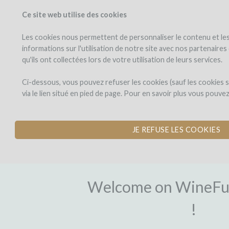
Ce site web utilise des cookies
PROJECTS
WINEFU
View projects
Invest in a wi
Les cookies nous permettent de personnaliser le contenu et les 
informations sur l'utilisation de notre site avec nos partenaire
qu'ils ont collectées lors de votre utilisation de leurs services.
Ci-dessous, vous pouvez refuser les cookies (sauf les cookies
via le lien situé en pied de page. Pour en savoir plus vous pouve
JE REFUSE LES COOKIES
SIGN-UP
Welcome on WineFu
!