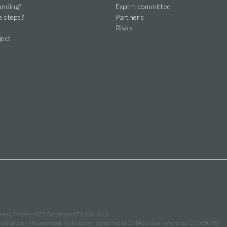
nding?
Expert committee
e steps?
Partners
Risks
ject
deaux, France · RCS Bordeaux 802 844 449
termédiaire en Financement Participatif registered at ORIAS under reference 15003095