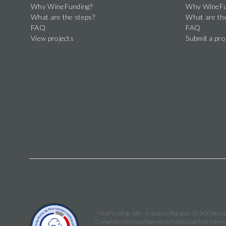
Why WineFunding?
Why WineFu
What are the steps?
What are th
FAQ
FAQ
View projects
Submit a pro
WineFunding SAS · 4 quai de Bacalan, 33 300 Bor
Conseiller en Investissements Participatifs et In