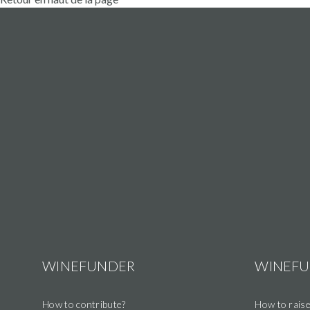
WINEFUNDER
WINEF
How to contribute?
How to raise