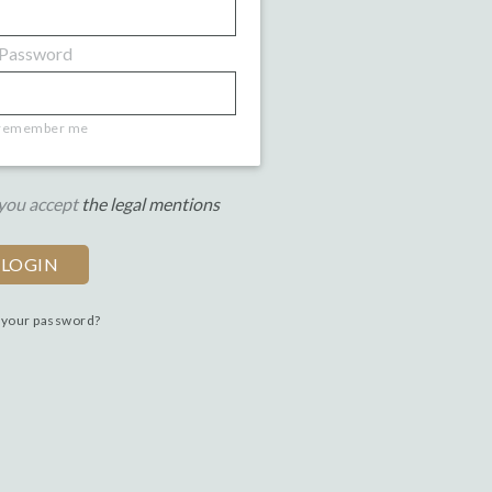
Password
remember me
 you accept
the legal mentions
 your password?