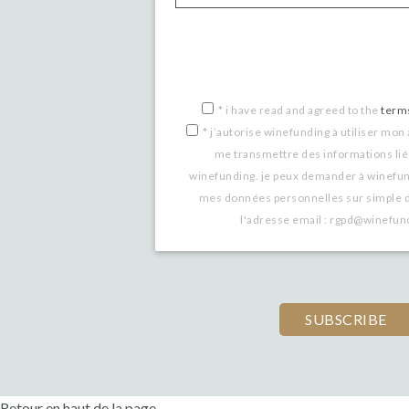
If
you
are
a
*
i have read and agreed to the
term
*
j’autorise winefunding à utiliser mon
human,
me transmettre des informations lié
ignore
winefunding. je peux demander à winefu
this
mes données personnelles sur simple 
l'adresse email : rgpd@winefu
field
Retour en haut de la page