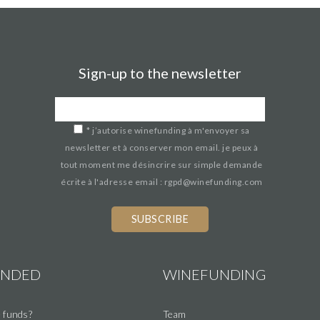
Sign-up to the newsletter
*
j’autorise winefunding à m'envoyer sa
newsletter et à conserver mon email. je peux à
tout moment me désincrire sur simple demande
écrite à l'adresse email : rgpd@winefunding.com
UNDED
WINEFUNDING
 funds?
Team