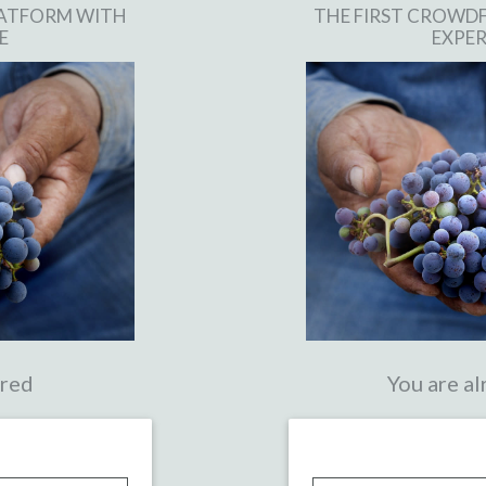
LATFORM WITH
THE FIRST CROWD
E
EXPER
ered
You are al