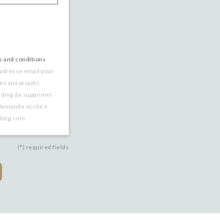
s and conditions
 adresse email pour
es aux projets
nding de supprimer
demande écrite à
nding.com
(*) required fields