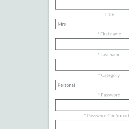
Title
*
First name
*
Last name
*
Category
*
Password
*
Password Confirmat