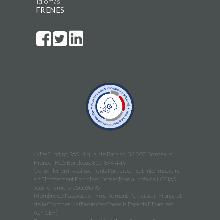
Idiomas
FR
EN
ES
WineFunding SAS · 4 quai de Bacalan, 33 300 Bordeaux,
France · RCS Bordeaux 802 844 449
Conseiller en Investissements Participatifs et Intermédiaire
en Financement Participatif enregistré auprès de l'ORIAS
sous le numéro 15003095
Membre de l'association Financement Participatif France et
de la Chambre Nationale des Conseils Experts Financiers
(CNCEF)