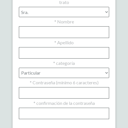
trato
*
Nombre
*
Apellido
*
categoría
*
Contraseña (mínimo 6 caracteres)
*
confirmación de la contraseña