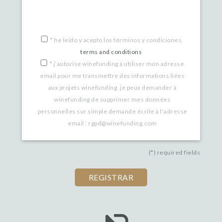
*
he leído y acepto los términos y condiciones.
terms and conditions
*
j’autorise winefunding à utiliser mon adresse
email pour me transmettre des informations liées
aux projets winefunding. je peux demander à
winefunding de supprimer mes données
personnelles sur simple demande écrite à l'adresse
email : rgpd@winefunding.com
(*) required fields