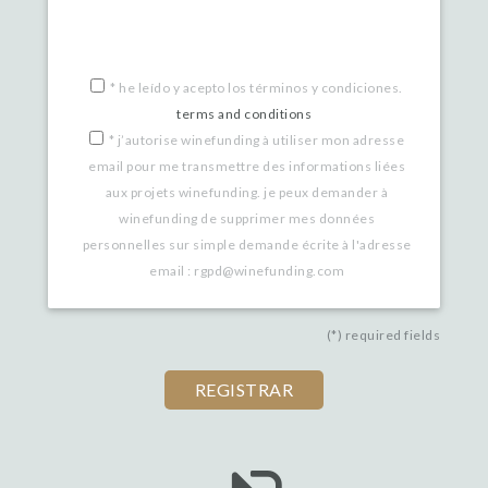
*
he leído y acepto los términos y condiciones.
terms and conditions
*
j’autorise winefunding à utiliser mon adresse
email pour me transmettre des informations liées
aux projets winefunding. je peux demander à
winefunding de supprimer mes données
personnelles sur simple demande écrite à l'adresse
email : rgpd@winefunding.com
(*) required fields