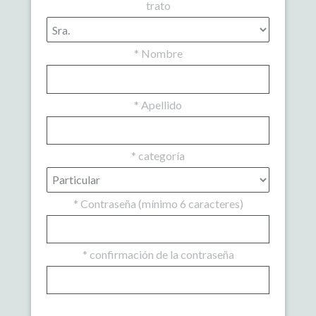
trato
*
Nombre
*
Apellido
*
categoría
*
Contraseña (mínimo 6 caracteres)
*
confirmación de la contraseña