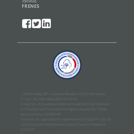
Idiomas
FR
EN
ES
WineFunding SAS · 4 quai de Bacalan, 33 300 Bordeaux,
France · RCS Bordeaux 802 844 449
Conseiller en Investissements Participatifs et Intermédiaire
en Financement Participatif enregistré auprès de l'ORIAS
sous le numéro 15003095
Membre de l'association Financement Participatif France et
de la Chambre Nationale des Conseils Experts Financiers
(CNCEF)