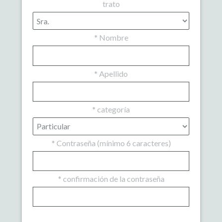
trato
*
Nombre
*
Apellido
*
categoría
*
Contraseña (mínimo 6 caracteres)
*
confirmación de la contraseña