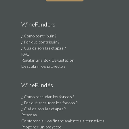
are
a
human,
WineFunders
ignore
¿ Cómo contribuir ?
this
¿ Por qué contribuir ?
field
¿ Cuáles son las etapas ?
FAQ
Regalar una Box Degustación
Descubrir los proyectos
WineFundés
¿ Cómo recaudar los fondos ?
¿ Por qué recaudar los fondos ?
¿ Cuáles son las etapas ?
Reseñas
Conferencia : los financiamientos alternativos
Proponer un proyecto