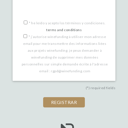
*
he leído y acepto los términos y condiciones.
terms and conditions
*
j’autorise winefunding à utiliser mon adresse
email pour me transmettre des informations liées
aux projets winefunding. je peux demander à
winefunding de supprimer mes données
personnelles sur simple demande écrite à l'adresse
email : rgpd@winefunding.com
(*) required fields