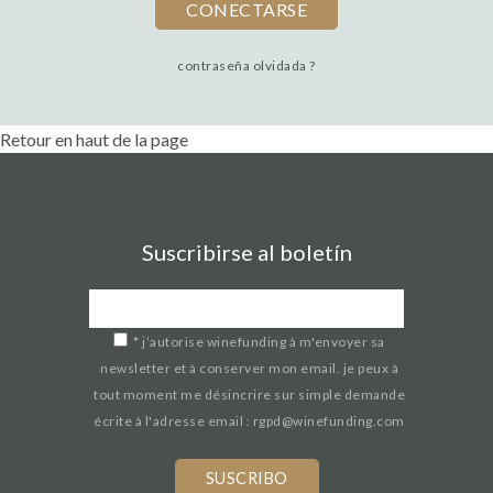
contraseña olvidada ?
Retour en haut de la page
Suscribirse al boletín
*
j’autorise winefunding à m'envoyer sa
newsletter et à conserver mon email. je peux à
tout moment me désincrire sur simple demande
écrite à l'adresse email : rgpd@winefunding.com
If
you