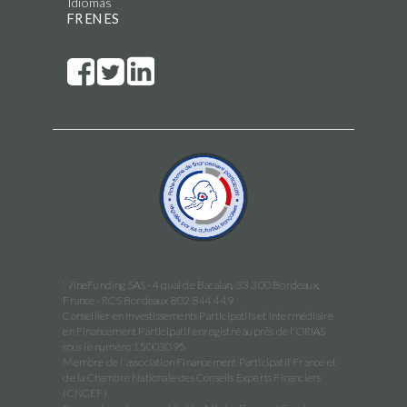
Idiomas
FR
EN
ES
WineFunding SAS · 4 quai de Bacalan, 33 300 Bordeaux,
France · RCS Bordeaux 802 844 449
Conseiller en Investissements Participatifs et Intermédiaire
en Financement Participatif enregistré auprès de l'ORIAS
sous le numéro 15003095
Membre de l'association Financement Participatif France et
de la Chambre Nationale des Conseils Experts Financiers
(CNCEF)