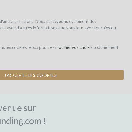
|
EN
|
ES
|
FR
S'inscrire
S'identifier
 d'analyser le trafic. Nous partageons également des
les-ci avec d'autres informations que vous leur avez fournies ou
ous les cookies. Vous pourrez
modifier vos choix
à tout moment
J'ACCEPTE LES COOKIES
NEXION
venue sur
nding.com !