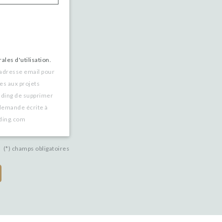
ales d'utilisation.
 adresse email pour
es aux projets
nding de supprimer
demande écrite à
nding.com
(*) champs obligatoires