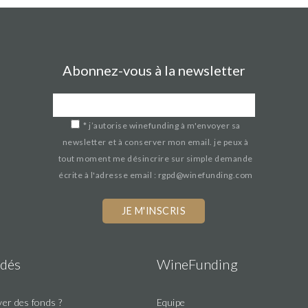
Abonnez-vous à la newsletter
*
j’autorise winefunding à m'envoyer sa
newsletter et à conserver mon email. je peux à
tout moment me désincrire sur simple demande
écrite à l'adresse email : rgpd@winefunding.com
dés
WineFunding
er des fonds ?
Equipe