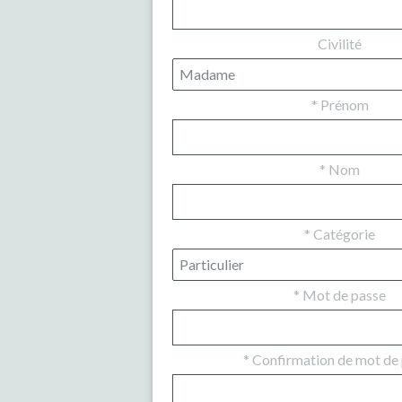
Civilité
*
Prénom
*
Nom
*
Catégorie
*
Mot de passe
*
Confirmation de mot de