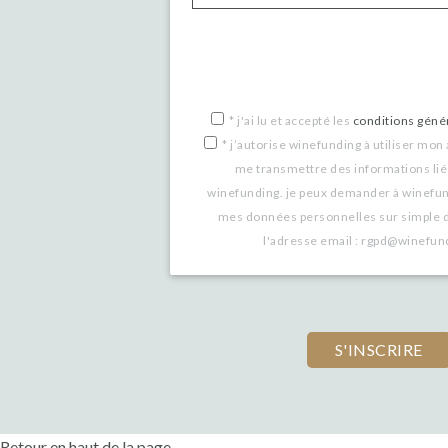
If
you
are
a
*
j'ai lu et accepté les
conditions génér
*
j’autorise winefunding à utiliser mon
human,
me transmettre des informations lié
ignore
winefunding. je peux demander à winefu
this
mes données personnelles sur simple 
l'adresse email : rgpd@winefu
field
Retour en haut de la page