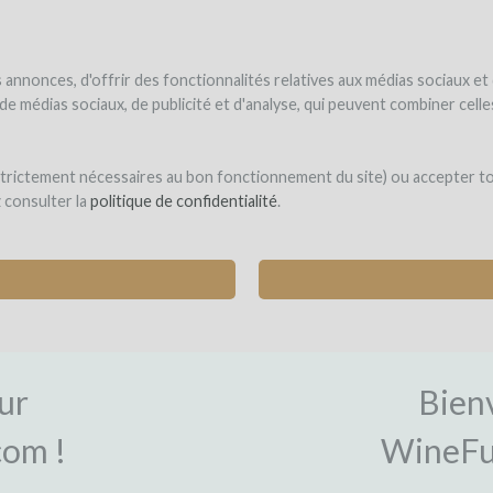
NDER
WINEFUNDÉ
WINEFUNDING
 le vin
Je finance mon projet
Découvrir nos services
annonces, d'offrir des fonctionnalités relatives aux médias sociaux et
s de médias sociaux, de publicité et d'analyse, qui peuvent combiner cel
 strictement nécessaires au bon fonctionnement du site) ou accepter t
z consulter la
politique de confidentialité
.
ON
CON
ur
Bien
om !
WineFu