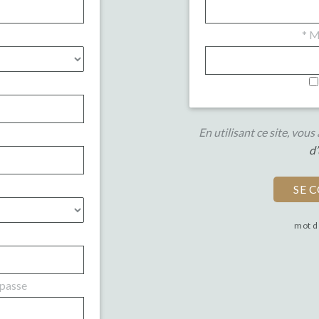
*
Mo
En utilisant ce site, vou
d’
mot d
 passe