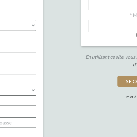
*
Mo
En utilisant ce site, vou
d’
mot d
 passe