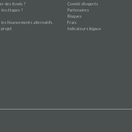
this
er des fonds ?
Comité d'experts
field
 les étapes ?
Partenaires
s
Risques
 les financements alternatifs
Frais
 projet
Indicateurs légaux