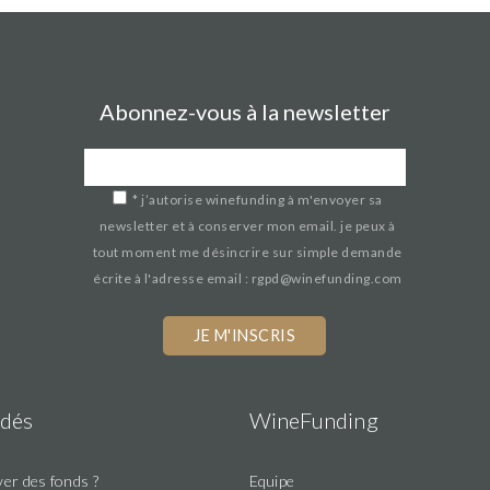
Abonnez-vous à la newsletter
*
j’autorise winefunding à m'envoyer sa
newsletter et à conserver mon email. je peux à
tout moment me désincrire sur simple demande
écrite à l'adresse email : rgpd@winefunding.com
If
you
are
a
dés
WineFunding
human,
ignore
er des fonds ?
Equipe