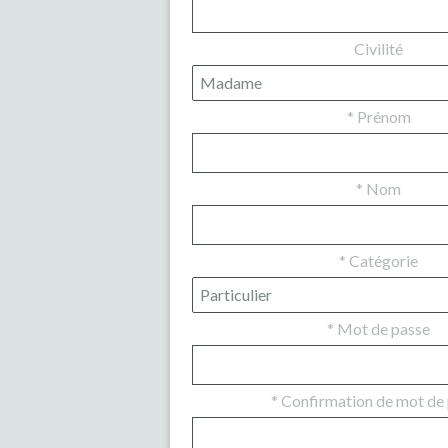
Civilité
*
Prénom
*
Nom
*
Catégorie
*
Mot de passe
*
Confirmation de mot de