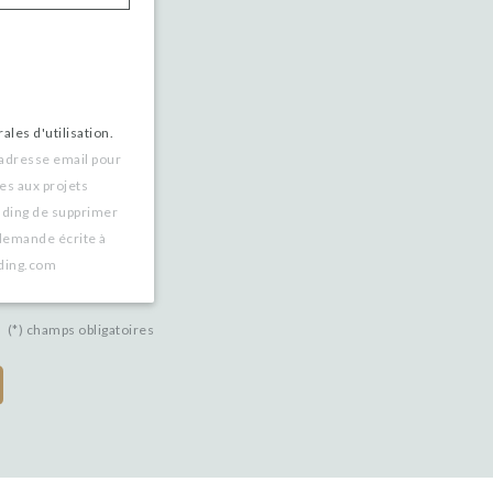
ales d'utilisation.
 adresse email pour
es aux projets
nding de supprimer
demande écrite à
nding.com
(*) champs obligatoires