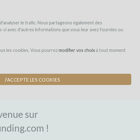
|
EN
|
ES
|
FR
S'inscrire
S'identifier
 d'analyser le trafic. Nous partageons également des
les-ci avec d'autres informations que vous leur avez fournies ou
ous les cookies. Vous pourrez
modifier vos choix
à tout moment
J'ACCEPTE LES COOKIES
NEXION
venue sur
nding.com !