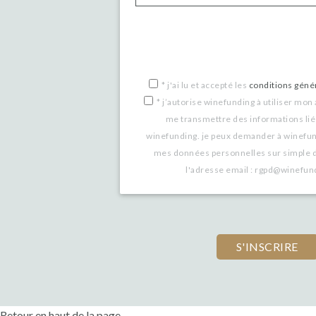
*
j'ai lu et accepté les
conditions génér
*
j’autorise winefunding à utiliser mon
me transmettre des informations lié
winefunding. je peux demander à winefu
mes données personnelles sur simple 
l'adresse email : rgpd@winefu
Retour en haut de la page