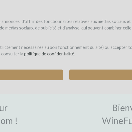
NDER
WINEFUNDÉ
WINEFUNDING
 le vin
Je finance mon projet
Découvrir nos services
annonces, d'offrir des fonctionnalités relatives aux médias sociaux et
s de médias sociaux, de publicité et d'analyse, qui peuvent combiner cel
 strictement nécessaires au bon fonctionnement du site) ou accepter t
z consulter la
politique de confidentialité
.
ON
CON
ur
Bien
om !
WineFu