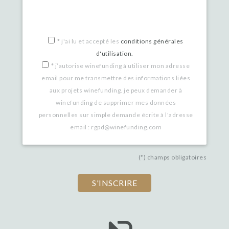
you
are
a
*
j'ai lu et accepté les
conditions générales
d'utilisation.
human,
*
j’autorise winefunding à utiliser mon adresse
ignore
email pour me transmettre des informations liées
this
aux projets winefunding. je peux demander à
winefunding de supprimer mes données
field
personnelles sur simple demande écrite à l'adresse
email : rgpd@winefunding.com
(*) champs obligatoires