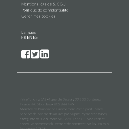
Mentions légales & CGU
Politique de confidentialité
Gérer mes cookies
Langues
FR
EN
ES
WineFunding SAS · 4 quai de Bacalan, 33 300 Bordeaux,
France · RCS Bordeaux 802 844 449
Membre de l'association Financement Participatif France
Services de paiements assurés par Mipise Payment Services,
enregistré sous le numéro 982 228 397 au RCS de Paris et
approuvé comme établissement de paiement par l'ACPR sous
le numéro 17838.