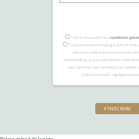
*
j'ai lu et accepté les
conditions génér
*
j’autorise winefunding à utiliser mon
me transmettre des informations lié
winefunding. je peux demander à winefu
mes données personnelles sur simple 
l'adresse email : rgpd@winefu
Retour en haut de la page