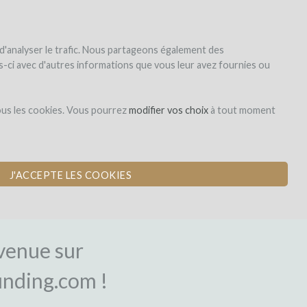
|
EN
|
ES
|
FR
S'inscrire
S'identifier
 d'analyser le trafic. Nous partageons également des
les-ci avec d'autres informations que vous leur avez fournies ou
ous les cookies. Vous pourrez
modifier vos choix
à tout moment
J'ACCEPTE LES COOKIES
NEXION
venue sur
nding.com !