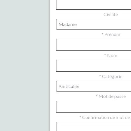
Civilité
*
Prénom
*
Nom
*
Catégorie
*
Mot de passe
*
Confirmation de mot de