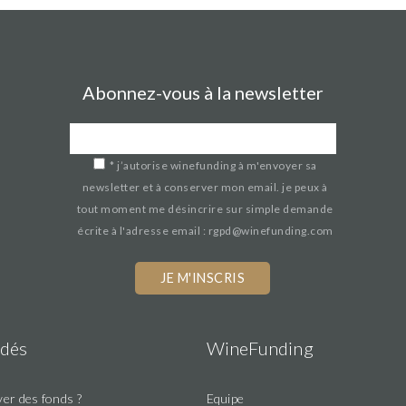
Abonnez-vous à la newsletter
*
j’autorise winefunding à m'envoyer sa
newsletter et à conserver mon email. je peux à
tout moment me désincrire sur simple demande
écrite à l'adresse email : rgpd@winefunding.com
dés
WineFunding
er des fonds ?
Equipe