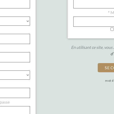
*
Mo
En utilisant ce site, vou
d’
mot d
 passe