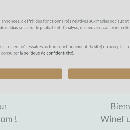
NDER
WINEFUNDÉ
WINEFUNDING
 le vin
Je finance mon projet
Découvrir nos services
annonces, d'offrir des fonctionnalités relatives aux médias sociaux et
s de médias sociaux, de publicité et d'analyse, qui peuvent combiner cel
 strictement nécessaires au bon fonctionnement du site) ou accepter t
z consulter la
politique de confidentialité
.
ON
CON
ur
Bien
om !
WineFu