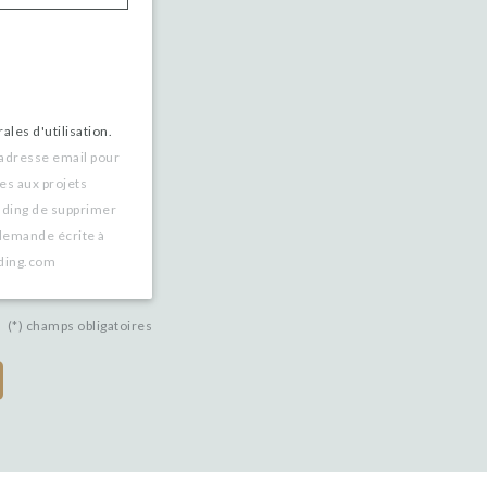
ales d'utilisation.
 adresse email pour
es aux projets
nding de supprimer
demande écrite à
nding.com
(*) champs obligatoires