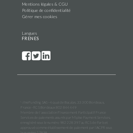
Mentions légales & CGU
Politique de confidentialité
Gérer mes cookies
Langues
FR
EN
ES
WineFunding SAS · 4 quai de Bacalan, 33 300 Bordeaux,
France · RCS Bordeaux 802 844 449
Membre de l'association Financement Participatif France
Services de paiements assurés par Mipise Payment Services,
enregistré sous le numéro 982 228 397 au RCS de Paris et
approuvé comme établissement de paiement par l'ACPR sous
le numéro 17838.