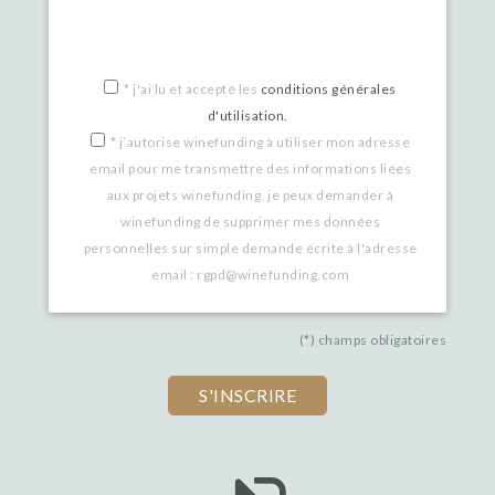
you
are
a
*
j'ai lu et accepté les
conditions générales
d'utilisation.
human,
*
j’autorise winefunding à utiliser mon adresse
ignore
email pour me transmettre des informations liées
this
aux projets winefunding. je peux demander à
winefunding de supprimer mes données
field
personnelles sur simple demande écrite à l'adresse
email : rgpd@winefunding.com
(*) champs obligatoires