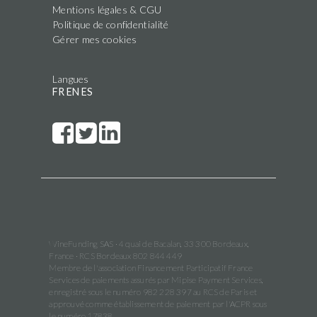
Mentions légales & CGU
Politique de confidentialité
Gérer mes cookies
Langues
FR
EN
ES
WineFunding SAS · 4 quai de Bacalan, 33 300 Bordeaux,
France · RCS Bordeaux 802 844 449
Membre de l'association Financement Participatif France
Services de paiements assurés par Mipise Payment Services,
enregistré sous le numéro 982 228 397 au RCS de Paris et
approuvé comme établissement de paiement par l'ACPR sous
le numéro 17838.