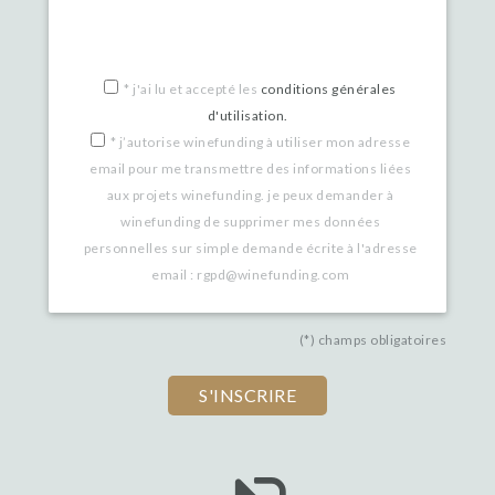
you
are
a
*
j'ai lu et accepté les
conditions générales
d'utilisation.
human,
*
j’autorise winefunding à utiliser mon adresse
ignore
email pour me transmettre des informations liées
this
aux projets winefunding. je peux demander à
winefunding de supprimer mes données
field
personnelles sur simple demande écrite à l'adresse
email : rgpd@winefunding.com
(*) champs obligatoires