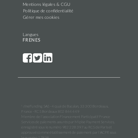
Mentions légales & CGU
Politique de confidentialité
Gérer mes cookies
Langues
FR
EN
ES
WineFunding SAS · 4 quai de Bacalan, 33 300 Bordeaux,
France · RCS Bordeaux 802 844 449
Membre de l'association Financement Participatif France
Services de paiements assurés par Mipise Payment Services,
enregistré sous le numéro 982 228 397 au RCS de Paris et
approuvé comme établissement de paiement par l'ACPR sous
le numéro 17838.