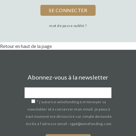
mot de passe oublié ?
Retour en haut de la page
Abonnez-vous à la newsletter
*
j’autorise winefunding à m'envoyer sa
newsletter et à conserver mon email. je peux à
tout moment me désincrire sur simple demande
écrite à l'adresse email : rgpd@winefunding.com
If