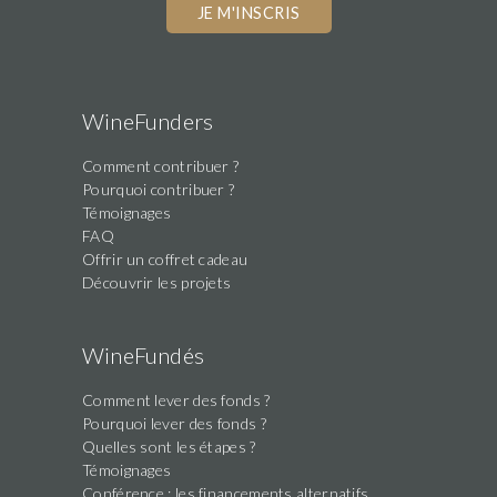
you
are
a
human,
WineFunders
ignore
Comment contribuer ?
this
Pourquoi contribuer ?
field
Témoignages
FAQ
Offrir un coffret cadeau
Découvrir les projets
WineFundés
Comment lever des fonds ?
Pourquoi lever des fonds ?
Quelles sont les étapes ?
Témoignages
Conférence : les financements alternatifs