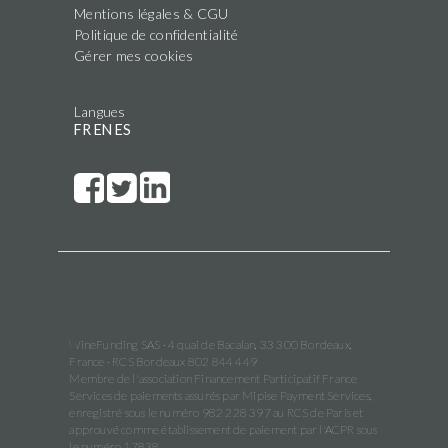
Mentions légales & CGU
Politique de confidentialité
Gérer mes cookies
Langues
FR
EN
ES
WineFunding SAS · 4 quai de Bacalan, 33 300 Bordeaux,
France · RCS Bordeaux 802 844 449
Membre de l'association Financement Participatif France
Services de paiements assurés par Mipise Payment Services,
enregistré sous le numéro 982 228 397 au RCS de Paris et
approuvé comme établissement de paiement par l'ACPR sous
le numéro 17838.