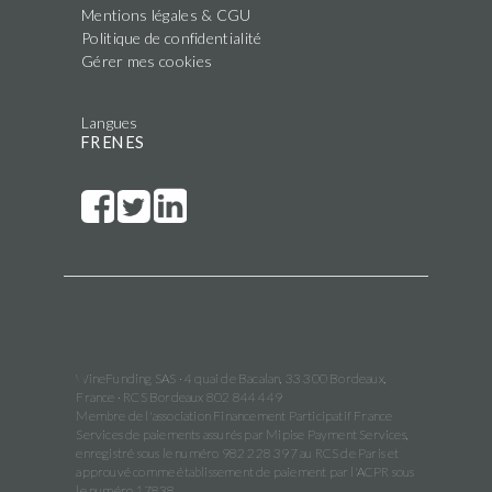
Mentions légales & CGU
Politique de confidentialité
Gérer mes cookies
Langues
FR
EN
ES
WineFunding SAS · 4 quai de Bacalan, 33 300 Bordeaux,
France · RCS Bordeaux 802 844 449
Membre de l'association Financement Participatif France
Services de paiements assurés par Mipise Payment Services,
enregistré sous le numéro 982 228 397 au RCS de Paris et
approuvé comme établissement de paiement par l'ACPR sous
le numéro 17838.