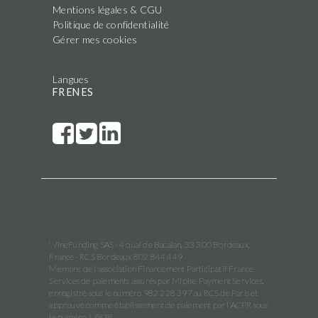
Mentions légales & CGU
Politique de confidentialité
Gérer mes cookies
Langues
FR
EN
ES
WineFunding SAS · 4 quai de Bacalan, 33 300 Bordeaux,
France · RCS Bordeaux 802 844 449
Membre de l'association Financement Participatif France
Services de paiements assurés par Mipise Payment Services,
enregistré sous le numéro 982 228 397 au RCS de Paris et
approuvé comme établissement de paiement par l'ACPR sous
le numéro 17838.