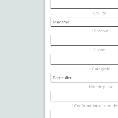
Civilité
*
Prénom
*
Nom
*
Catégorie
*
Mot de passe
*
Confirmation de mot de