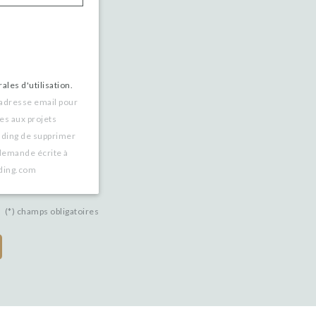
ales d'utilisation.
 adresse email pour
es aux projets
nding de supprimer
demande écrite à
nding.com
(*) champs obligatoires