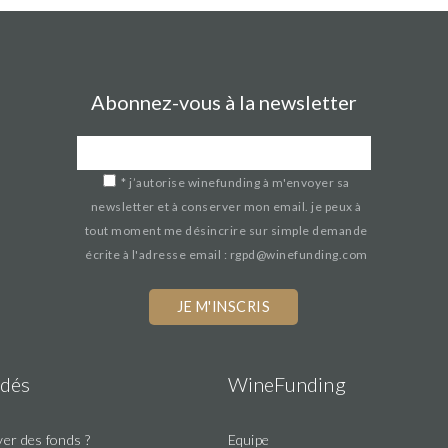
Abonnez-vous à la newsletter
*
j’autorise winefunding à m'envoyer sa
newsletter et à conserver mon email. je peux à
tout moment me désincrire sur simple demande
écrite à l'adresse email : rgpd@winefunding.com
dés
WineFunding
er des fonds ?
Equipe