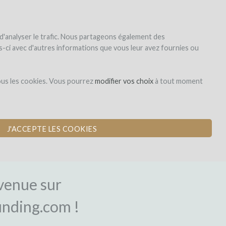
|
EN
|
ES
|
FR
S'inscrire
S'identifier
 d'analyser le trafic. Nous partageons également des
les-ci avec d'autres informations que vous leur avez fournies ou
ous les cookies. Vous pourrez
modifier vos choix
à tout moment
J'ACCEPTE LES COOKIES
NEXION
venue sur
nding.com !