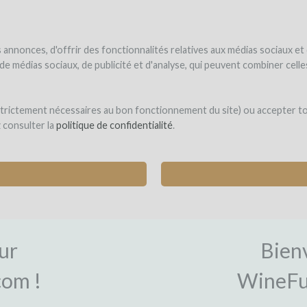
NDER
WINEFUNDÉ
WINEFUNDING
 le vin
Je finance mon projet
Découvrir nos services
annonces, d'offrir des fonctionnalités relatives aux médias sociaux et
s de médias sociaux, de publicité et d'analyse, qui peuvent combiner cel
 strictement nécessaires au bon fonctionnement du site) ou accepter t
z consulter la
politique de confidentialité
.
ON
CON
ur
Bien
om !
WineFu