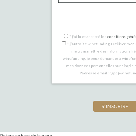
*
j'ai lu et accepté les
conditions génér
*
j’autorise winefunding à utiliser mon
me transmettre des informations lié
winefunding. je peux demander à winefu
mes données personnelles sur simple 
l'adresse email : rgpd@winefu
Retour en haut de la page