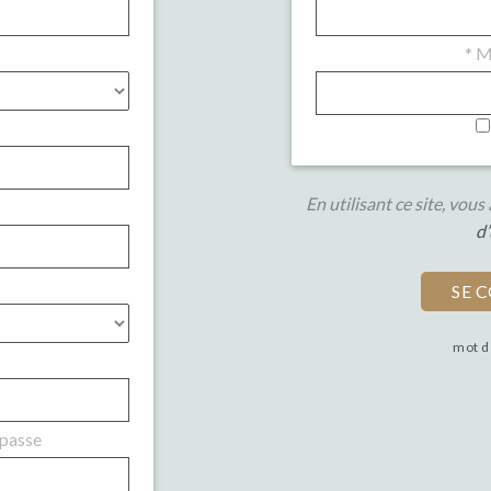
*
Mo
En utilisant ce site, vou
d’
mot d
 passe