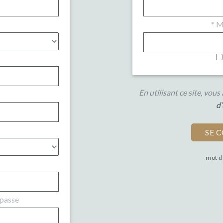
*
Mo
En utilisant ce site, vou
d’
mot d
 passe