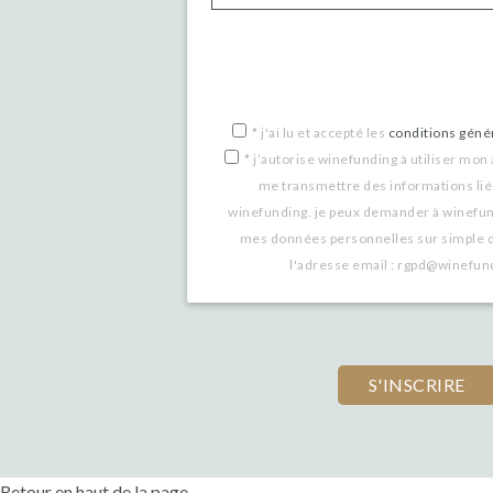
If
you
are
a
*
j'ai lu et accepté les
conditions génér
*
j’autorise winefunding à utiliser mon
human,
me transmettre des informations lié
ignore
winefunding. je peux demander à winefu
this
mes données personnelles sur simple 
l'adresse email : rgpd@winefu
field
Retour en haut de la page