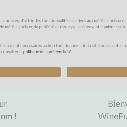
NDER
WINEFUNDÉ
WINEFUNDING
 le vin
Je finance mon projet
Découvrir nos services
annonces, d'offrir des fonctionnalités relatives aux médias sociaux et
s de médias sociaux, de publicité et d'analyse, qui peuvent combiner cel
 strictement nécessaires au bon fonctionnement du site) ou accepter t
z consulter la
politique de confidentialité
.
ON
CON
ur
Bien
om !
WineFu