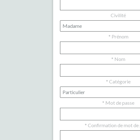
Civilité
*
Prénom
*
Nom
*
Catégorie
*
Mot de passe
*
Confirmation de mot de