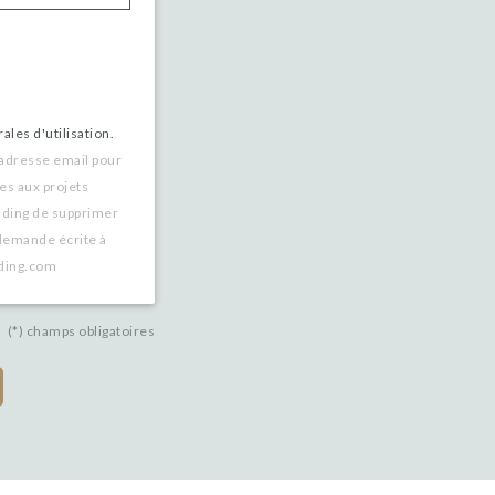
ales d'utilisation.
 adresse email pour
es aux projets
nding de supprimer
demande écrite à
nding.com
(*) champs obligatoires