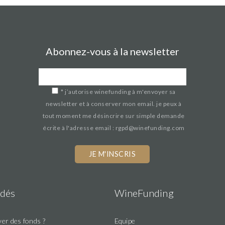
Abonnez-vous à la newsletter
*
j’autorise winefunding à m'envoyer sa
newsletter et à conserver mon email. je peux à
tout moment me désincrire sur simple demande
écrite à l'adresse email : rgpd@winefunding.com
If
you
are
a
dés
WineFunding
human,
ignore
er des fonds ?
Equipe