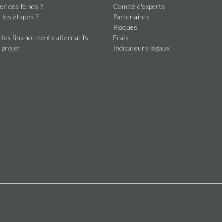
this
er des fonds ?
Comité d'experts
field
 les étapes ?
Partenaires
s
Risques
 les financements alternatifs
Frais
 projet
Indicateurs légaux