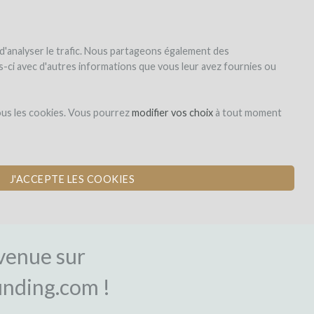
|
EN
|
ES
|
FR
S'inscrire
S'identifier
 d'analyser le trafic. Nous partageons également des
les-ci avec d'autres informations que vous leur avez fournies ou
ous les cookies. Vous pourrez
modifier vos choix
à tout moment
J'ACCEPTE LES COOKIES
NEXION
venue sur
nding.com !