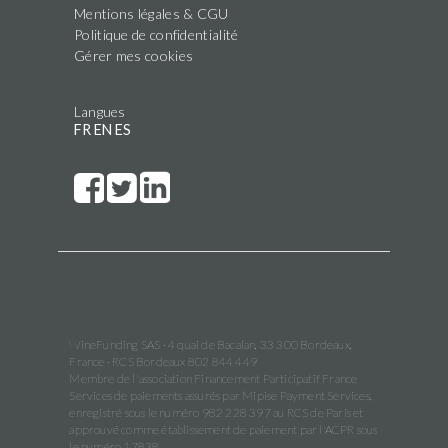
Mentions légales & CGU
Politique de confidentialité
Gérer mes cookies
Langues
FR
EN
ES
WineFunding SAS · 4 quai de Bacalan, 33 300 Bordeaux,
France · RCS Bordeaux 802 844 449
Membre de l'association Financement Participatif France
Services de paiements assurés par Mipise Payment Services,
enregistré sous le numéro 982 228 397 au RCS de Paris et
approuvé comme établissement de paiement par l'ACPR sous
le numéro 17838.