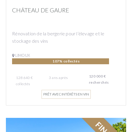
CHÂTEAU DE GAURE
Rénovation de la bergerie pour l’élevage et le
stockage des vins
LIMOUX
107% collectés
120 000 €
128 640 €
3
ans
après
recherchés
collectés
PRÊT AVEC INTÉRÊTS EN VIN