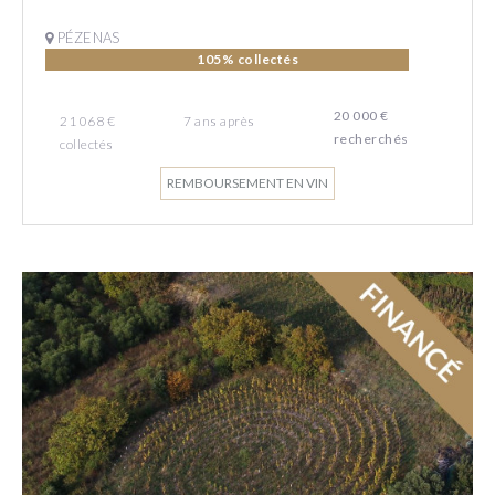
PÉZENAS
105% collectés
20 000 €
21 068 €
7
ans
après
recherchés
collectés
REMBOURSEMENT EN VIN