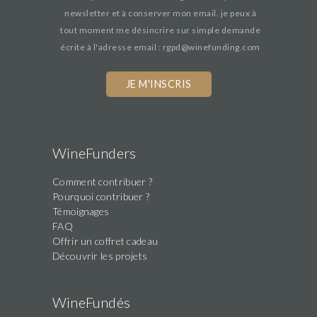
newsletter et à conserver mon email. je peux à
tout moment me désincrire sur simple demande
écrite à l'adresse email : rgpd@winefunding.com
If
you
are
a
human,
WineFunders
ignore
Comment contribuer ?
this
Pourquoi contribuer ?
field
Témoignages
FAQ
Offrir un coffret cadeau
Découvrir les projets
WineFundés