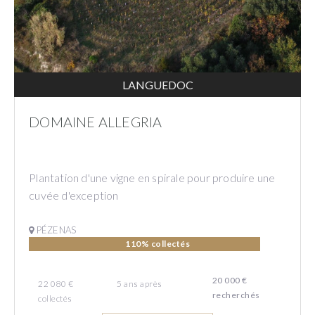
LANGUEDOC
DOMAINE ALLEGRIA
Plantation d'une vigne en spirale pour produire une
cuvée d'exception
PÉZENAS
110% collectés
20 000 €
22 080 €
5
ans
après
recherchés
collectés