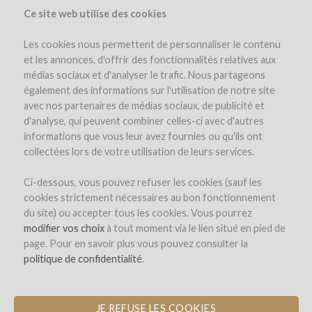
Ce site web utilise des cookies
Les cookies nous permettent de personnaliser le contenu
et les annonces, d'offrir des fonctionnalités relatives aux
médias sociaux et d'analyser le trafic. Nous partageons
également des informations sur l'utilisation de notre site
avec nos partenaires de médias sociaux, de publicité et
d'analyse, qui peuvent combiner celles-ci avec d'autres
Rejoignez l'aventure du vin !
informations que vous leur avez fournies ou qu'ils ont
collectées lors de votre utilisation de leurs services.
Des vignerons passionnés vous
Ci-dessous, vous pouvez refuser les cookies (sauf les
proposent d'investir dans leurs projets
cookies strictement nécessaires au bon fonctionnement
sélectionnés par
notre comité d'experts.
du site) ou accepter tous les cookies. Vous pourrez
modifier vos choix
à tout moment via le lien situé en pied de
page. Pour en savoir plus vous pouvez consulter la
Soutenez le projet de votre choix
politique de confidentialité
.
Contribuez au travers de
trois modes de
financement innovants
, spécialement
JE REFUSE LES COOKIES