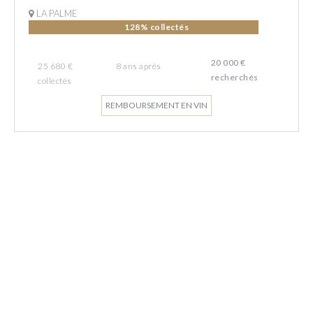
LA PALME
128% collectés
20 000 €
25 680 €
8
ans
après
recherchés
collectés
REMBOURSEMENT EN VIN