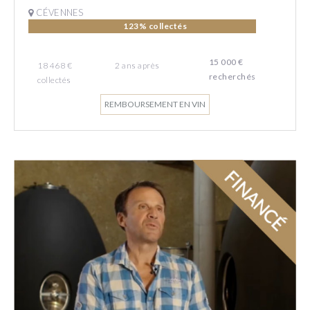
CÉVENNES
123% collectés
15 000 €
18 468 €
2
ans
après
recherchés
collectés
REMBOURSEMENT EN VIN