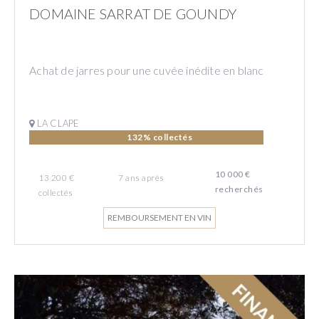
DOMAINE SARRAT DE GOUNDY
Achat de jarres pour une cuvée inédite en blanc
LA CLAPE
132% collectés
10 000 €
13 200 €
7
ans
après
recherchés
collectés
REMBOURSEMENT EN VIN