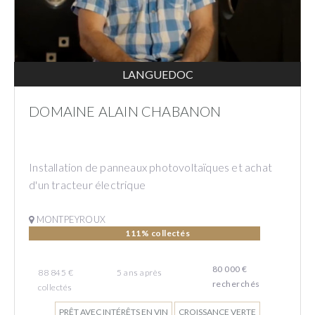
LANGUEDOC
DOMAINE ALAIN CHABANON
Installation de panneaux photovoltaïques et achat
d'un tracteur électrique
MONTPEYROUX
111% collectés
80 000 €
88 845 €
5
ans
après
recherchés
collectés
PRÊT AVEC INTÉRÊTS EN VIN
CROISSANCE VERTE