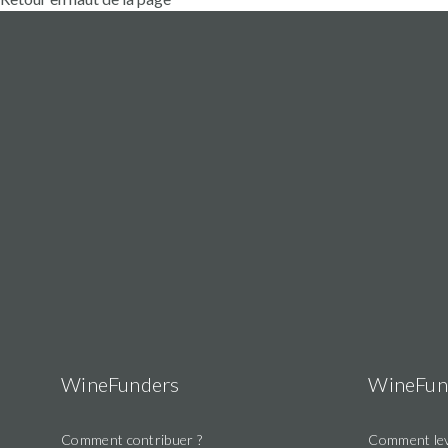
20/10/2022
Soutient 12
350 €
17:14
projets
18/10/2022
Soutient 2
ED
650 €
22:12
projets
A choisi de
Soutien
30/09/2022
rester
140 €
anonyme
16:54
anonyme
A choisi de
Soutien
26/09/2022
rester
350 €
anonyme
20:00
anonyme
WineFunders
WineFun
A choisi de
Soutien
17/09/2022
Comment contribuer ?
Comment lev
rester
350 €