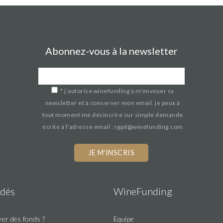
Abonnez-vous à la newsletter
*
j’autorise winefunding à m'envoyer sa
newsletter et à conserver mon email. je peux à
tout moment me désincrire sur simple demande
écrite à l'adresse email : rgpd@winefunding.com
dés
WineFunding
er des fonds ?
Equipe