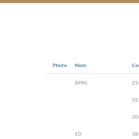
AUX
AÇORES
SUR
DES
SOLS
VOLCANIQUES
par
Photo
Nom
Co
Guido
Mancassola
(São
BPAS
21
Mateus)
01
20
Portugal
ED
18
REMBOURSEMENT