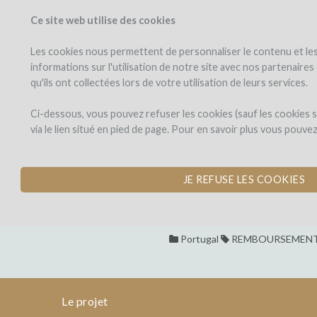
Ce site web utilise des cookies
PROJETS
WINEFU
Voir les projets
J'investis dans
Les cookies nous permettent de personnaliser le contenu et les 
informations sur l'utilisation de notre site avec nos partenaire
qu'ils ont collectées lors de votre utilisation de leurs services.
Adega
le
projet
do
Adega do Vulc
Ci-dessous, vous pouvez refuser les cookies (sauf les cookies
Vulcao
via le lien situé en pied de page. Pour en savoir plus vous pouve
PRODUIRE DU VIN 
Adega
par Guido Mancassola (São M
do
JE REFUSE LES COOKIES
Dons,
Adega
Vulcao
contreparties
do
Portugal
REMBOURSEMENT
Vulcao
PRODUIRE
DU
Le projet
VIN