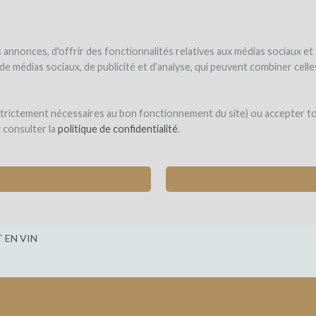
NDER
WINEFUNDÉ
WINEFUNDING
 le vin
Je finance mon projet
Découvrir nos services
annonces, d'offrir des fonctionnalités relatives aux médias sociaux et
s de médias sociaux, de publicité et d'analyse, qui peuvent combiner cel
ao
 strictement nécessaires au bon fonctionnement du site) ou accepter t
z consulter la
politique de confidentialité
.
AUX AÇORES SUR DES SOLS VOLCANIQUES
ateus)
 EN VIN