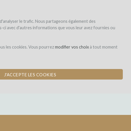
|
EN
|
ES
|
FR
S'inscrire
S'identifier
 d'analyser le trafic. Nous partageons également des
les-ci avec d'autres informations que vous leur avez fournies ou
Dons,
ous les cookies. Vous pourrez
modifier vos choix
à tout moment
contreparties
J'ACCEPTE LES COOKIES