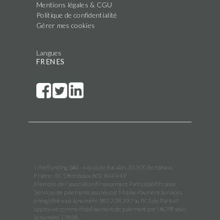
Mentions légales & CGU
Politique de confidentialité
Gérer mes cookies
Langues
FR
EN
ES
WineFunding SAS · 4 quai de Bacalan, 33 300 Bordeaux,
France · RCS Bordeaux 802 844 449
Membre de l'association Financement Participatif France
Services de paiements assurés par Mipise Payment Services,
enregistré sous le numéro 982 228 397 au RCS de Paris et
approuvé comme établissement de paiement par l'ACPR sous
le numéro 17838.