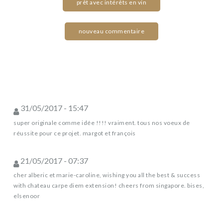
prêt avec intérêts en vin
nouveau commentaire
31/05/2017 - 15:47
super originale comme idée !!!! vraiment. tous nos voeux de
réussite pour ce projet. margot et françois
21/05/2017 - 07:37
cher alberic et marie-caroline, wishing you all the best & success
with chateau carpe diem extension! cheers from singapore. bises,
elsenoor