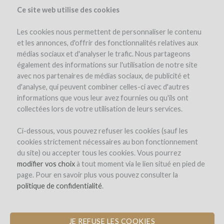
Ce site web utilise des cookies
Les cookies nous permettent de personnaliser le contenu
et les annonces, d'offrir des fonctionnalités relatives aux
médias sociaux et d'analyser le trafic. Nous partageons
le projet
le domaine
l'équipe
détails du projet
avis d'experts
également des informations sur l'utilisation de notre site
les remboursements en vin
winefunders
(52)
avec nos partenaires de médias sociaux, de publicité et
d'analyse, qui peuvent combiner celles-ci avec d'autres
informations que vous leur avez fournies ou qu'ils ont
collectées lors de votre utilisation de leurs services.
Ci-dessous, vous pouvez refuser les cookies (sauf les
cookies strictement nécessaires au bon fonctionnement
du site) ou accepter tous les cookies. Vous pourrez
modifier vos choix
à tout moment via le lien situé en pied de
Château Carpe Diem
page. Pour en savoir plus vous pouvez consulter la
politique de confidentialité
.
AGRANDISSEMENT DU CHAI
JE REFUSE LES COOKIES