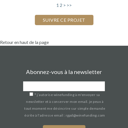
1
2
>
>>
Retour en haut de la page
Abonnez-vous à la newsletter
*
j’autorise winefunding à m'envoyer sa
newsletter et à conserver mon email. je peux à
tout moment me désincrire sur simple demande
écrite à l'adresse email : rgpd@winefunding.com
If