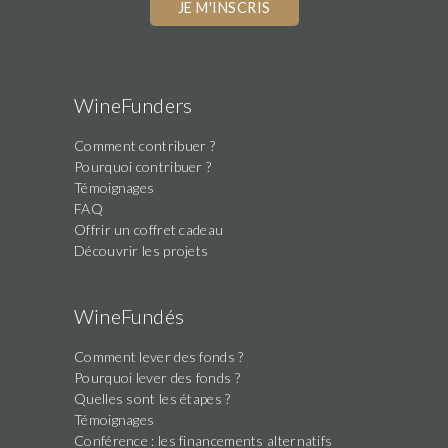
you
are
a
human,
WineFunders
ignore
Comment contribuer ?
this
Pourquoi contribuer ?
field
Témoignages
FAQ
Offrir un coffret cadeau
Découvrir les projets
WineFundés
Comment lever des fonds ?
Pourquoi lever des fonds ?
Quelles sont les étapes ?
Témoignages
Conférence : les financements alternatifs