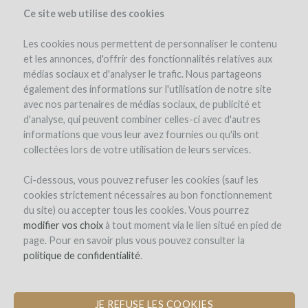
Ce site web utilise des cookies
Les cookies nous permettent de personnaliser le contenu
et les annonces, d'offrir des fonctionnalités relatives aux
médias sociaux et d'analyser le trafic. Nous partageons
également des informations sur l'utilisation de notre site
avec nos partenaires de médias sociaux, de publicité et
d'analyse, qui peuvent combiner celles-ci avec d'autres
informations que vous leur avez fournies ou qu'ils ont
collectées lors de votre utilisation de leurs services.
Château Cazebonne
Ci-dessous, vous pouvez refuser les cookies (sauf les
cookies strictement nécessaires au bon fonctionnement
PLANTATION DES CÉPAGES OUBLIÉS
du site) ou accepter tous les cookies. Vous pourrez
DE BORDEAUX
modifier vos choix
à tout moment via le lien situé en pied de
page. Pour en savoir plus vous pouvez consulter la
politique de confidentialité
.
Le projet
L'équipe
Avis d'experts
Les intérêts en vin
Frais et risques
Simulateur
WineFunders
(67)
JE REFUSE LES COOKIES