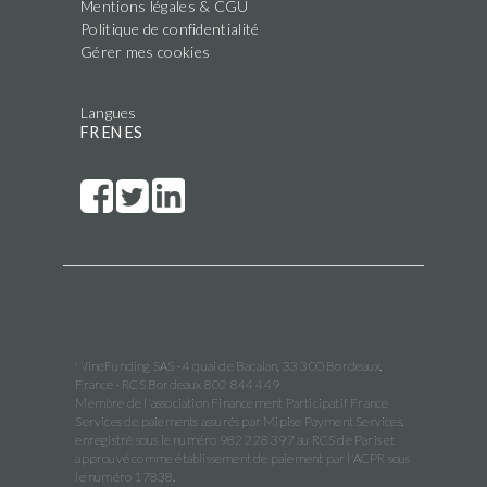
Mentions légales & CGU
Politique de confidentialité
Gérer mes cookies
Langues
FR
EN
ES
WineFunding SAS · 4 quai de Bacalan, 33 300 Bordeaux,
France · RCS Bordeaux 802 844 449
Membre de l'association Financement Participatif France
Services de paiements assurés par Mipise Payment Services,
enregistré sous le numéro 982 228 397 au RCS de Paris et
approuvé comme établissement de paiement par l'ACPR sous
le numéro 17838.