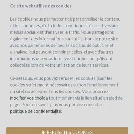
Ce site web utilise des cookies
Les cookies nous permettent de personnaliser le contenu
et les annonces, d'offrir des fonctionnalités relatives aux
médias sociaux et d'analyser le trafic. Nous partageons
le projet
l'équipe
les intérêts en vin
frais et risques
également des informations sur l'utilisation de notre site
avec nos partenaires de médias sociaux, de publicité et
d'analyse, qui peuvent combiner celles-ci avec d'autres
informations que vous leur avez fournies ou qu'ils ont
collectées lors de votre utilisation de leurs services.
Ci-dessous, vous pouvez refuser les cookies (sauf les
cookies strictement nécessaires au bon fonctionnement
Château EDMUS
du site) ou accepter tous les cookies. Vous pourrez
modifier vos choix
FAIRE RENAÎTRE UNE PÉPITE DE
à tout moment via le lien situé en pied de
page. Pour en savoir plus vous pouvez consulter la
SAINT-ÉMILION
politique de confidentialité
.
JE REFUSE LES COOKIES