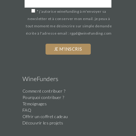
*
j’autorise winefunding à m'envoyer sa
newsletter et à conserver mon email. je peux à
tout moment me désincrire sur simple demande
écrite à l'adresse email : rgpd@winefunding.com
If
you
are
a
human,
WineFunders
ignore
Comment contribuer ?
this
Pourquoi contribuer ?
field
Témoignages
FAQ
Offrir un coffret cadeau
Découvrir les projets