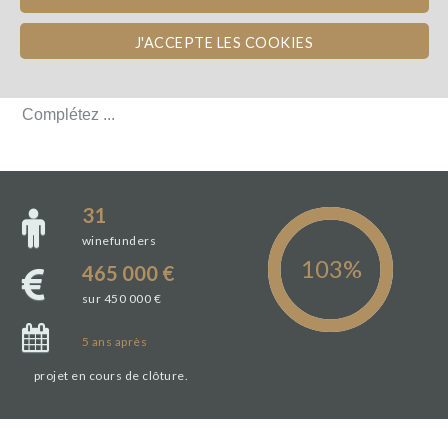
FRAIS ET RISQUES
J'ACCEPTE LES COOKIES
FRAIS ET RISQUES
Complétez ...
Complétez ...
31
winefunders
465 000 €
sur 450 000 €
5
ans
après
projet en cours de clôture.