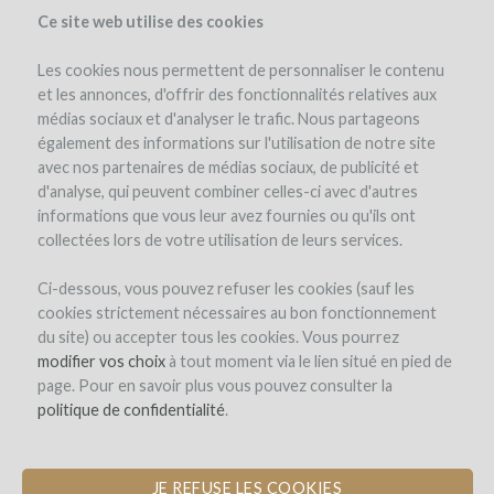
Ce site web utilise des cookies
Les cookies nous permettent de personnaliser le contenu
et les annonces, d'offrir des fonctionnalités relatives aux
médias sociaux et d'analyser le trafic. Nous partageons
le projet
le domaine
l'équipe
détails du projet
avis d'experts
également des informations sur l'utilisation de notre site
les remboursements en vin
documents
winefunders
(32)
avec nos partenaires de médias sociaux, de publicité et
d'analyse, qui peuvent combiner celles-ci avec d'autres
commentaires (0)
informations que vous leur avez fournies ou qu'ils ont
collectées lors de votre utilisation de leurs services.
Ci-dessous, vous pouvez refuser les cookies (sauf les
cookies strictement nécessaires au bon fonctionnement
du site) ou accepter tous les cookies. Vous pourrez
modifier vos choix
à tout moment via le lien situé en pied de
page. Pour en savoir plus vous pouvez consulter la
Château Clarisse
politique de confidentialité
.
FINANCEMENT DU STOCK DE VINS
ET ACQUISITION D'UN BÂTIMENT DE
STOCKAGE
JE REFUSE LES COOKIES