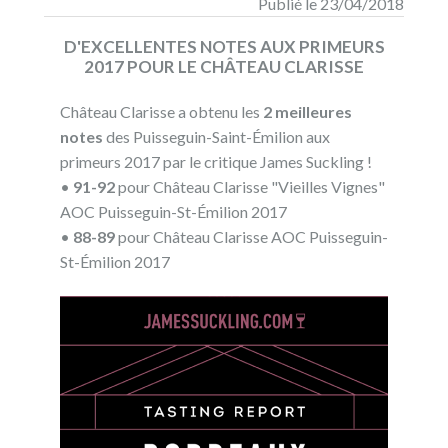
Publié le 23/04/2018
D'EXCELLENTES NOTES AUX PRIMEURS
2017 POUR LE CHÂTEAU CLARISSE
Château Clarisse a obtenu les
2 meilleures
notes
des Puisseguin-Saint-Émilion aux
primeurs 2017 par le critique James Suckling !
•
91-92
pour Château Clarisse "Vieilles Vignes"
AOC Puisseguin-St-Émilion 2017
•
88-89
pour Château Clarisse AOC Puisseguin-
St-Émilion 2017