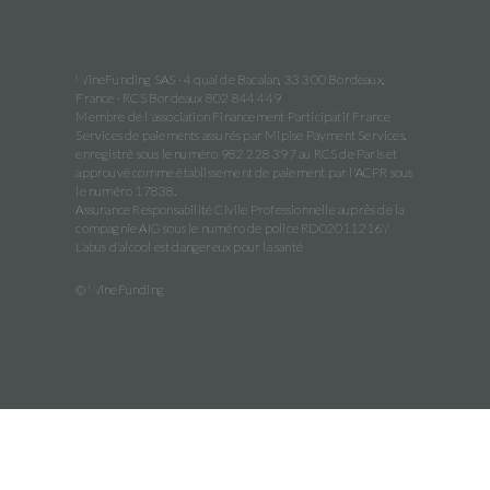
WineFunding SAS · 4 quai de Bacalan, 33 300 Bordeaux,
France · RCS Bordeaux 802 844 449
Membre de l'association Financement Participatif France
Services de paiements assurés par Mipise Payment Services,
enregistré sous le numéro 982 228 397 au RCS de Paris et
approuvé comme établissement de paiement par l'ACPR sous
le numéro 17838.
Assurance Responsabilité Civile Professionnelle auprès de la
compagnie AIG sous le numéro de police RD02011216Y
L’abus d’alcool est dangereux pour la santé
© WineFunding