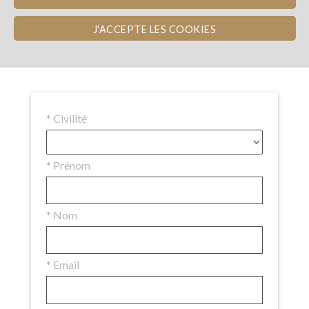
WineFunders
(38)
Commentaires (6)
J'ACCEPTE LES COOKIES
Envoi d'un message au porteur de projet
*
Civilité
*
Prénom
*
Nom
*
Email