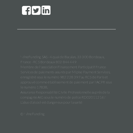
WineFunding SAS · 4 quai de Bacalan, 33 300 Bordeaux,
France · RCS Bordeaux 802 844 449
Membre de l'association Financement Participatif France
Services de paiements assurés par Mipise Payment Services,
enregistré sous le numéro 982 228 397 au RCS de Paris et
approuvé comme établissement de paiement par l'ACPR sous
le numéro 17838.
Assurance Responsabilité Civile Professionnelle auprès de la
compagnie AIG sous le numéro de police RD02011216Y
L’abus d’alcool est dangereux pour la santé
© WineFunding