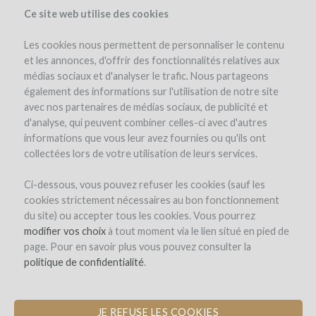
Ce site web utilise des cookies
Les cookies nous permettent de personnaliser le contenu
et les annonces, d'offrir des fonctionnalités relatives aux
médias sociaux et d'analyser le trafic. Nous partageons
également des informations sur l'utilisation de notre site
avec nos partenaires de médias sociaux, de publicité et
d'analyse, qui peuvent combiner celles-ci avec d'autres
informations que vous leur avez fournies ou qu'ils ont
collectées lors de votre utilisation de leurs services.
Domaine Billon
Ci-dessous, vous pouvez refuser les cookies (sauf les
cookies strictement nécessaires au bon fonctionnement
ACHAT D'UNE PARCELLE DE CÔTE-
du site) ou accepter tous les cookies. Vous pourrez
RÔTIE
modifier vos choix
à tout moment via le lien situé en pied de
page. Pour en savoir plus vous pouvez consulter la
politique de confidentialité
.
Le projet
Le domaine
L'équipe
Détails du projet
Avis d'experts
Les remboursements en vin
JE REFUSE LES COOKIES