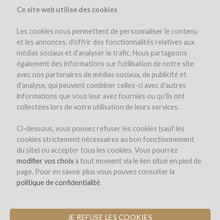
Ce site web utilise des cookies
Les cookies nous permettent de personnaliser le contenu
et les annonces, d'offrir des fonctionnalités relatives aux
médias sociaux et d'analyser le trafic. Nous partageons
le projet
l'équipe
avis d'experts
les remboursements en vin
également des informations sur l'utilisation de notre site
avec nos partenaires de médias sociaux, de publicité et
d'analyse, qui peuvent combiner celles-ci avec d'autres
informations que vous leur avez fournies ou qu'ils ont
collectées lors de votre utilisation de leurs services.
Ci-dessous, vous pouvez refuser les cookies (sauf les
cookies strictement nécessaires au bon fonctionnement
Good Hope
du site) ou accepter tous les cookies. Vous pourrez
modifier vos choix
LANCEMENT D'UN SITE INTERNET DE
à tout moment via le lien situé en pied de
page. Pour en savoir plus vous pouvez consulter la
VENTE DE VINS D'AFRIQUE DU SUD
politique de confidentialité
.
JE REFUSE LES COOKIES