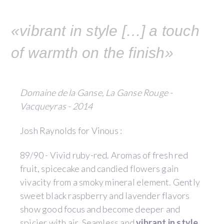
«vibrant in style […] a touch
of warmth on the finish»
Domaine de la Ganse, La Ganse Rouge -
Vacqueyras - 2014
Josh Raynolds for Vinous :
89/90 - Vivid ruby-red. Aromas of fresh red
fruit, spicecake and candied flowers gain
vivacity from a smoky mineral element. Gently
sweet black raspberry and lavender flavors
show good focus and become deeper and
spicier with air. Seamless and
vibrant in style
,