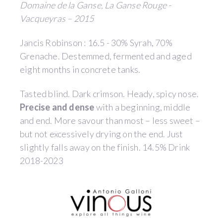
Domaine de la Ganse, La Ganse Rouge -
Vacqueyras – 2015
Jancis Robinson : 16.5 - 30% Syrah, 70%
Grenache. Destemmed, fermented and aged
eight months in concrete tanks.
Tasted blind. Dark crimson. Heady, spicy nose.
Precise and dense
with a beginning, middle
and end. More savour than most – less sweet –
but not excessively drying on the end. Just
slightly falls away on the finish. 14.5% Drink
2018-2023