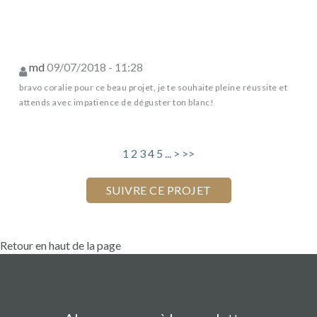
md
09/07/2018 - 11:28
bravo coralie pour ce beau projet, je te souhaite pleine réussite et
attends avec impatience de déguster ton blanc!
1
2
3
4
5
...
>
>>
Retour en haut de la page