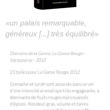
«un palais remarquable,
généreux [...] très équilibré»
Domaine de la Ganse, La Ganse Rouge -
Vacqueyras - 2012
2 Etoiles pour La Ganse Rouge 2012
Grenache et syrah sont associés dans ce vin
d'une intensité aromatique très engageante, à
dominante de fruits rouges mûrs nuancés
d'épices. Rondeur, gras, volume et tanins