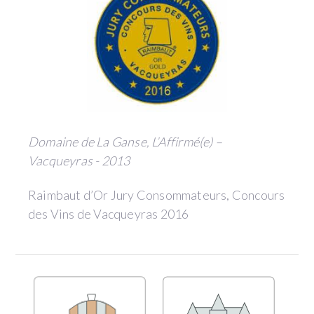
Domaine de La Ganse, L’Affirmé(e) –
Vacqueyras - 2013
Raimbaut d’Or Jury Consommateurs, Concours
des Vins de Vacqueyras 2016