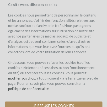
Ce site web utilise des cookies
Les cookies nous permettent de personnaliser le contenu
et les annonces, d'offrir des fonctionnalités relatives aux
médias sociaux et d'analyser le trafic. Nous partageons
le projet
le domaine
détails du projet
avis d'experts
également des informations sur l'utilisation de notre site
les remboursements en vin
avec nos partenaires de médias sociaux, de publicité et
d'analyse, qui peuvent combiner celles-ci avec d'autres
informations que vous leur avez fournies ou qu'ils ont
collectées lors de votre utilisation de leurs services.
Ci-dessous, vous pouvez refuser les cookies (sauf les
cookies strictement nécessaires au bon fonctionnement
du site) ou accepter tous les cookies. Vous pourrez
Domaine de La Ganse
modifier vos choix
à tout moment via le lien situé en pied de
page. Pour en savoir plus vous pouvez consulter la
PLANTATION DE ROUSSANNE POUR
politique de confidentialité
.
UNE NOUVELLE CUVÉE VACQUEYRAS
BLANC
JE REFUSE LES COOKIES