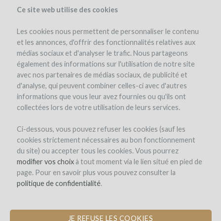
Ce site web utilise des cookies
Les cookies nous permettent de personnaliser le contenu
et les annonces, d'offrir des fonctionnalités relatives aux
médias sociaux et d'analyser le trafic. Nous partageons
le projet
winefunders
(83)
également des informations sur l'utilisation de notre site
avec nos partenaires de médias sociaux, de publicité et
d'analyse, qui peuvent combiner celles-ci avec d'autres
informations que vous leur avez fournies ou qu'ils ont
collectées lors de votre utilisation de leurs services.
Ci-dessous, vous pouvez refuser les cookies (sauf les
cookies strictement nécessaires au bon fonctionnement
Les Longues Vignes
du site) ou accepter tous les cookies. Vous pourrez
modifier vos choix
ÉQUIPEMENT DU CHAI POUR
à tout moment via le lien situé en pied de
page. Pour en savoir plus vous pouvez consulter la
PRODUIRE LE PREMIER VIN DE
politique de confidentialité
BRETAGNE
.
JE REFUSE LES COOKIES