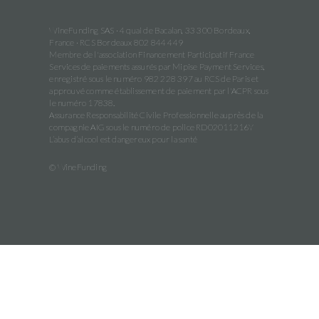
WineFunding SAS · 4 quai de Bacalan, 33 300 Bordeaux,
France · RCS Bordeaux 802 844 449
Membre de l'association Financement Participatif France
Services de paiements assurés par Mipise Payment Services,
enregistré sous le numéro 982 228 397 au RCS de Paris et
approuvé comme établissement de paiement par l'ACPR sous
le numéro 17838.
Assurance Responsabilité Civile Professionnelle auprès de la
compagnie AIG sous le numéro de police RD02011216Y
L’abus d’alcool est dangereux pour la santé
© WineFunding