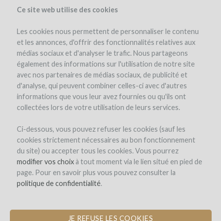
Ce site web utilise des cookies
Les cookies nous permettent de personnaliser le contenu
et les annonces, d'offrir des fonctionnalités relatives aux
médias sociaux et d'analyser le trafic. Nous partageons
le projet
également des informations sur l'utilisation de notre site
avec nos partenaires de médias sociaux, de publicité et
d'analyse, qui peuvent combiner celles-ci avec d'autres
informations que vous leur avez fournies ou qu'ils ont
collectées lors de votre utilisation de leurs services.
Ci-dessous, vous pouvez refuser les cookies (sauf les
cookies strictement nécessaires au bon fonctionnement
Les Longues Vignes
du site) ou accepter tous les cookies. Vous pourrez
modifier vos choix
ÉQUIPEMENT DU CHAI POUR
à tout moment via le lien situé en pied de
page. Pour en savoir plus vous pouvez consulter la
PRODUIRE LE PREMIER VIN DE
politique de confidentialité
BRETAGNE
.
JE REFUSE LES COOKIES