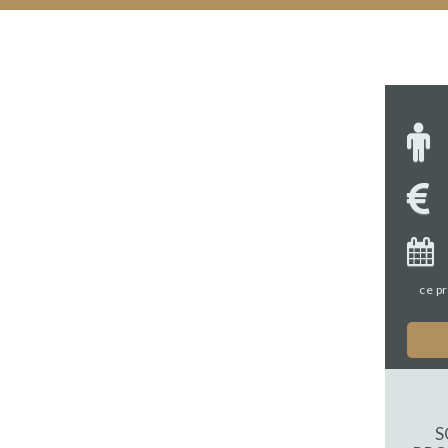
ce pr
S