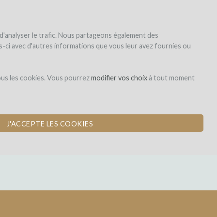
|
EN
|
ES
|
FR
S'inscrire
S'identifier
 d'analyser le trafic. Nous partageons également des
les-ci avec d'autres informations que vous leur avez fournies ou
Dons,
ous les cookies. Vous pourrez
modifier vos choix
à tout moment
contreparties
N
J'ACCEPTE LES COOKIES