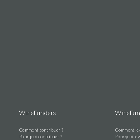
2017
1
x
Libera
Prima
2018
1
x
Libera
Prima
2019
2ème
année
:
1
x
WineFunders
WineFun
Libera
Prima
2020
Comment contribuer ?
Comment lev
1
Pourquoi contribuer ?
Pourquoi lev