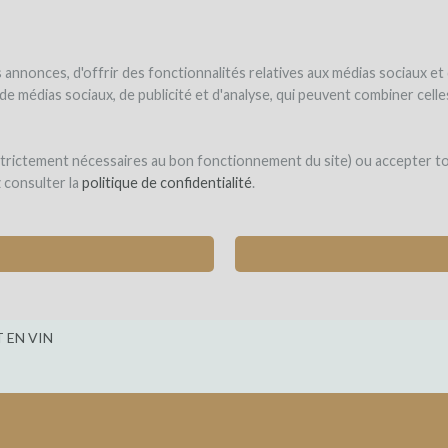
NDER
WINEFUNDÉ
WINEFUNDING
 le vin
Je finance mon projet
Découvrir nos services
annonces, d'offrir des fonctionnalités relatives aux médias sociaux et
s de médias sociaux, de publicité et d'analyse, qui peuvent combiner cel
 strictement nécessaires au bon fonctionnement du site) ou accepter t
z consulter la
politique de confidentialité
.
 PARCELLE DE VIEILLES VIGNES DE CARIGNA
t de Llobregat (Barcelona))
 EN VIN