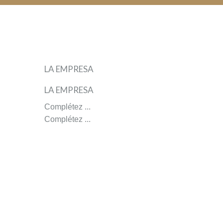
VIGNES
DE
CARIGNAN
par
LA EMPRESA
Beatriz
Otero
LA EMPRESA
(L'Hospitalet
de
Complétez ...
Llobregat
Complétez ...
(Barcelona))
Espagne