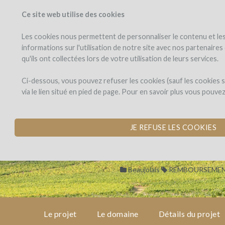
Ce site web utilise des cookies
PROJETS
WINEFU
Voir les projets
J'investis dans
Les cookies nous permettent de personnaliser le contenu et les 
informations sur l'utilisation de notre site avec nos partenaire
qu'ils ont collectées lors de votre utilisation de leurs services.
Domaine
le
projet
Richard
Domaine Richar
Ci-dessous, vous pouvez refuser les cookies (sauf les cookies
Rottiers
via le lien situé en pied de page. Pour en savoir plus vous pouve
PLANTATION DE VI
le
domaine
par Richard (ROMANECHE T
JE REFUSE LES COOKIES
détails
du
projet
Beaujolais
REMBOURSEMEN
avis
d'experts
Le projet
Le domaine
Détails du projet