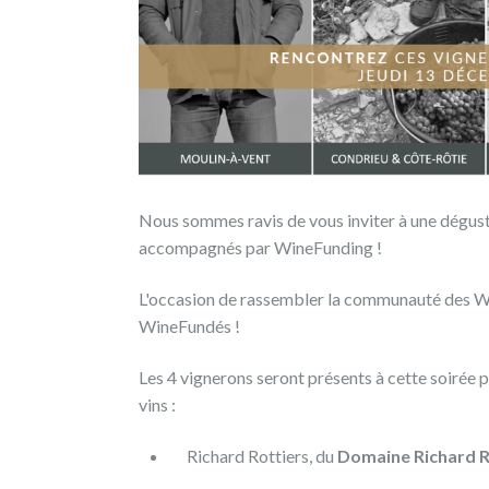
par
Richard
(ROMANECHE
THORINS)
Nous sommes ravis de vous inviter à une dégust
Beaujolais
accompagnés par WineFunding !
REMBOURSEMENT
L'occasion de rassembler la communauté des Wi
EN
WineFundés !
VIN
Les 4 vignerons seront présents à cette soirée 
vins :
Richard Rottiers, du
Domaine Richard R
Publié
le