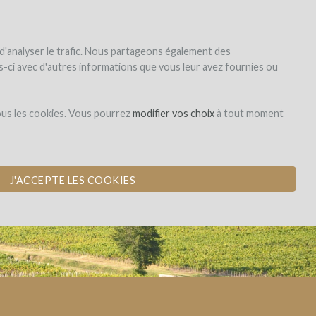
|
EN
|
ES
|
FR
S'inscrire
S'identifier
 d'analyser le trafic. Nous partageons également des
les-ci avec d'autres informations que vous leur avez fournies ou
Dons,
ous les cookies. Vous pourrez
modifier vos choix
à tout moment
contreparties
J'ACCEPTE LES COOKIES