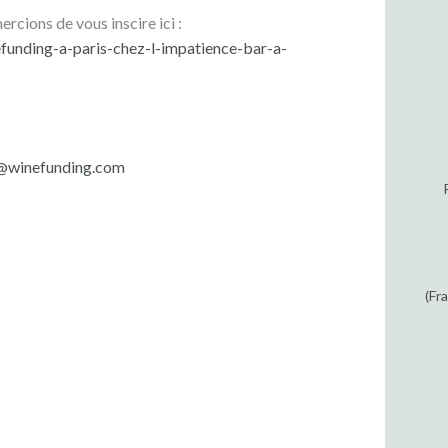
rcions de vous inscire ici :
unding-a-paris-chez-l-impatience-bar-a-
@winefunding.com
(Fr