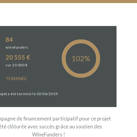
84
winefunders
20 555 €
sur 20 000 €
TERMINÉE
rojet a été terminé le 03/06/2019.
pagne de financement participatif pour ce projet
été clôturée avec succès grâce au soutien des
WineFunders !