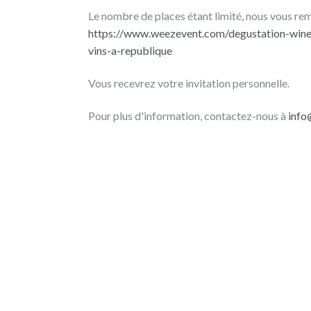
une
Le nombre de places étant limité, nous vous reme
dégustation
https://www.weezevent.com/degustation-winef
privilégiée
vins-a-republique
des
vins
Vous recevrez votre invitation personnelle.
de
quatre
Pour plus d'information, contactez-nous à
info
domaines
accompagnés
par
WineFunding
!
L'occasion
de
rassembler
la
communauté