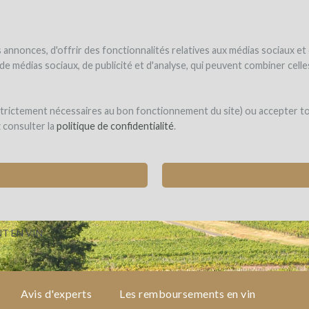
NDER
WINEFUNDÉ
WINEFUNDING
 le vin
Je finance mon projet
Découvrir nos services
annonces, d'offrir des fonctionnalités relatives aux médias sociaux et
s de médias sociaux, de publicité et d'analyse, qui peuvent combiner cel
d Rottiers
 strictement nécessaires au bon fonctionnement du site) ou accepter t
z consulter la
politique de confidentialité
.
GNES EN BEAUJOLAIS VILLAGES
HORINS)
T EN VIN
Avis d'experts
Les remboursements en vin