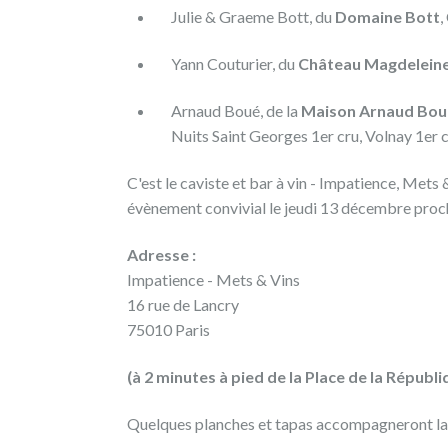
Julie & Graeme Bott, du
Domaine Bott
,
09/12/2018
Yann Couturier, du
Château Magdelein
DÉGUSTATION
WINEFUNDING
À
Arnaud Boué, de la
Maison Arnaud Bou
PARIS
Nuits Saint Georges 1er cru, Volnay 1er
LE
13
C'est le caviste et bar à vin - Impatience, Mets 
DÉCEMBRE
évènement convivial le jeudi 13 décembre proch
Adresse :
Nous
Impatience - Mets & Vins
sommes
16 rue de Lancry
ravis
75010 Paris
de
(à 2 minutes à pied de la Place de la Républi
vous
inviter
Quelques planches et tapas accompagneront la
à