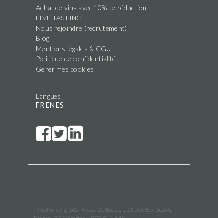
Achat de vins avec 10% de réduction
LIVE TASTING
Nous rejoindre (recrutement)
Blog
Mentions légales & CGU
Politique de confidentialité
Gérer mes cookies
Langues
FR
EN
ES
WineFunding SAS · 4 quai de Bacalan, 33 300 Bordeaux,
France · RCS Bordeaux 802 844 449