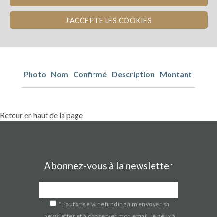
J'ACCEPTE LES COOKIES
Photo
Nom
Confirmé
Description
Montant
Retour en haut de la page
Abonnez-vous à la newsletter
*
j’autorise winefunding à m'envoyer sa
newsletter et à conserver mon email. je peux à