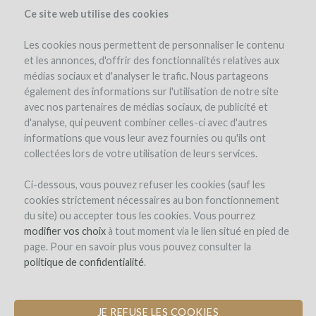
Ce site web utilise des cookies
Les cookies nous permettent de personnaliser le contenu
et les annonces, d'offrir des fonctionnalités relatives aux
médias sociaux et d'analyser le trafic. Nous partageons
le projet
le domaine
l'équipe
détails du projet
avis d'experts
également des informations sur l'utilisation de notre site
les remboursements en vin
actualités (0)
winefunders
(0)
avec nos partenaires de médias sociaux, de publicité et
d'analyse, qui peuvent combiner celles-ci avec d'autres
commentaires (0)
informations que vous leur avez fournies ou qu'ils ont
collectées lors de votre utilisation de leurs services.
Ci-dessous, vous pouvez refuser les cookies (sauf les
cookies strictement nécessaires au bon fonctionnement
du site) ou accepter tous les cookies. Vous pourrez
modifier vos choix
à tout moment via le lien situé en pied de
page. Pour en savoir plus vous pouvez consulter la
Journée vendanges au Domaine Alain
politique de confidentialité
.
Chabanon
ÉVÈNEMENT EN LANGUEDOC
JE REFUSE LES COOKIES