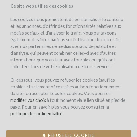
Ce site web utilise des cookies
Les cookies nous permettent de personnaliser le contenu
et les annonces, d'offrir des fonctionnalités relatives aux
médias sociaux et d'analyser le trafic. Nous partageons
le projet
l'équipe
les avantages
avis d'experts
frais et risques
également des informations sur l'utilisation de notre site
détails de l'investissement
détails de l'opération
avec nos partenaires de médias sociaux, de publicité et
d'analyse, qui peuvent combiner celles-ci avec d'autres
informations que vous leur avez fournies ou qu'ils ont
collectées lors de votre utilisation de leurs services.
Ci-dessous, vous pouvez refuser les cookies (sauf les
cookies strictement nécessaires au bon fonctionnement
du site) ou accepter tous les cookies. Vous pourrez
modifier vos choix
à tout moment via le lien situé en pied de
page. Pour en savoir plus vous pouvez consulter la
politique de confidentialité
.
JE REFUSE LES COOKIES