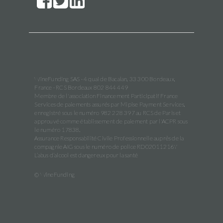
WineFunding SAS · 4 quai de Bacalan, 33 300 Bordeaux,
France · RCS Bordeaux 802 844 449
Membre de l'association Financement Participatif France
Services de paiements assurés par Mipise Payment Services,
enregistré sous le numéro 982 228 397 au RCS de Paris et
approuvé comme établissement de paiement par l'ACPR sous
le numéro 17838.
Assurance Responsabilité Civile Professionnelle auprès de la
compagnie AIG sous le numéro de police RD02011216Y
L’abus d’alcool est dangereux pour la santé
© WineFunding