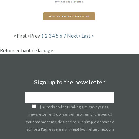
« First
‹ Prev
1
2
3
4
5
6
7
Next ›
Last »
Retour en haut de la page
Sign-up to the newsletter
*
j’autorise winefunding à m'envoyer sa
newsletter et à conserver mon email. je peux à
tout moment me désincrire sur simple demande
écrite à l'adresse email : rgpd@winefunding.com