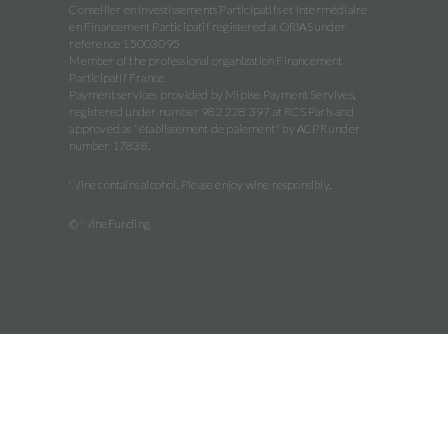
Conseiller en Investissements Participatifs et Intermédiaire
en Financement Participatif registered at ORIAS under
reference 15003095
Member of the professional organization Financement
Participatif France
Payment services provided by Mipise Payment Servives,
registered under number 982 228 397 at RCS Paris and
approved as "établissement de paiement" by ACPR under
number 17838.
Wine contains alcohol. Please enjoy wine responsibly.
© WineFunding