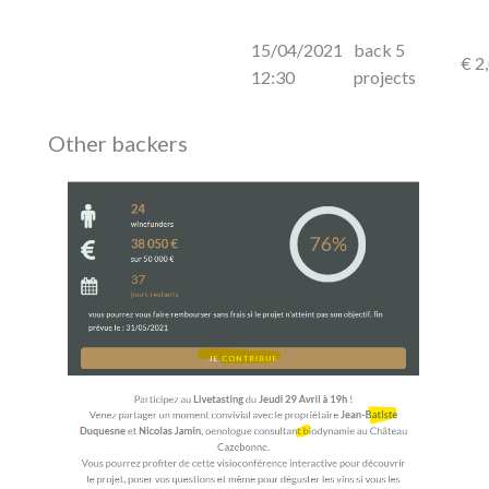
15/04/2021
back 5
€ 2
12:30
projects
Other backers