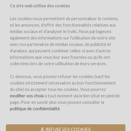
Ce site web utilise des cookies
Les cookies nous permettent de personnaliser le contenu
et les annonces, d'offrir des fonctionnalités relatives aux
médias sociaux et d'analyser le trafic. Nous partageons
the project
team
expert opinion
interest in wine
cost & risk
également des informations sur l'utilisation de notre site
loan simulator
investors
(67)
avec nos partenaires de médias sociaux, de publicité et
d'analyse, qui peuvent combiner celles-ci avec d'autres
informations que vous leur avez fournies ou qu'ils ont
collectées lors de votre utilisation de leurs services.
Ci-dessous, vous pouvez refuser les cookies (sauf les
cookies strictement nécessaires au bon fonctionnement
du site) ou accepter tous les cookies. Vous pourrez
Château Cazebonne
modifier vos choix
à tout moment via le lien situé en pied de
page. Pour en savoir plus vous pouvez consulter la
REPLANTING THE HERITAGE OF
politique de confidentialité
.
FORGOTTEN BORDEAUX GRAPE
VARIETIES
JE REFUSE LES COOKIES