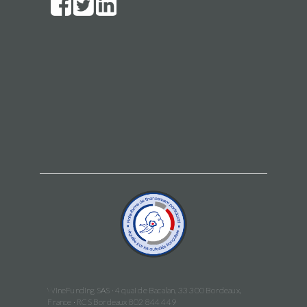
WineFunding SAS · 4 quai de Bacalan, 33 300 Bordeaux,
France · RCS Bordeaux 802 844 449