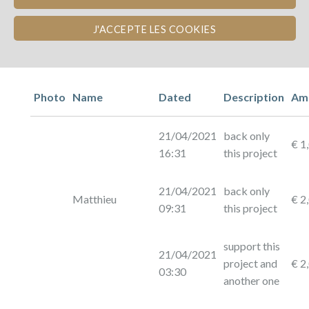
J'ACCEPTE LES COOKIES
Photo
Name
Dated
Description
Am
21/04/2021
back only
€ 1
16:31
this project
21/04/2021
back only
Matthieu
€ 2
09:31
this project
support this
21/04/2021
project and
€ 2
03:30
another one