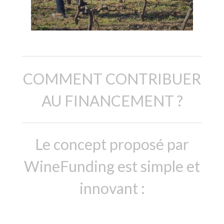
COMMENT CONTRIBUER
AU FINANCEMENT ?
Le concept proposé par
WineFunding est simple et
innovant :