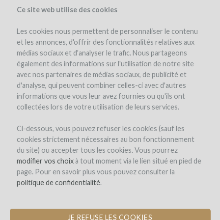
Ce site web utilise des cookies
Les cookies nous permettent de personnaliser le contenu
et les annonces, d'offrir des fonctionnalités relatives aux
médias sociaux et d'analyser le trafic. Nous partageons
également des informations sur l'utilisation de notre site
avec nos partenaires de médias sociaux, de publicité et
d'analyse, qui peuvent combiner celles-ci avec d'autres
informations que vous leur avez fournies ou qu'ils ont
collectées lors de votre utilisation de leurs services.
Château Magdeleine Bouhou
Ci-dessous, vous pouvez refuser les cookies (sauf les
cookies strictement nécessaires au bon fonctionnement
CONVERSION EN AGRICULTURE
du site) ou accepter tous les cookies. Vous pourrez
BIOLOGIQUE
modifier vos choix
à tout moment via le lien situé en pied de
page. Pour en savoir plus vous pouvez consulter la
par Château Magdeleine-Bouhou (Cars)
politique de confidentialité
.
JE REFUSE LES COOKIES