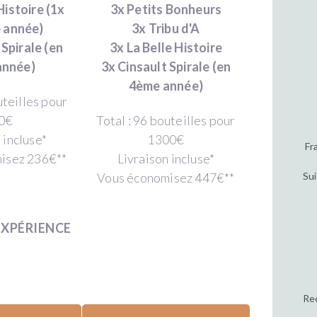
Histoire (1x
3x Petits Bonheurs
 année)
3x Tribu d'A
 Spirale (en
3x La Belle Histoire
année)
3x Cinsault Spirale (en
4ème année)
uteilles pour
0€
Total : 96 bouteilles pour
 incluse*
1300€
Fr
isez 236€**
Livraison incluse*
Sui
Vous économisez 447€**
EXPÉRIENCE
Rec