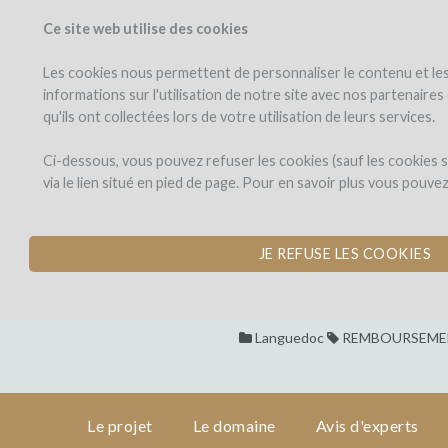
Ce site web utilise des cookies
PROJETS
WINEFU
Voir les projets
J'investis dans
Les cookies nous permettent de personnaliser le contenu et les 
informations sur l'utilisation de notre site avec nos partenaire
qu'ils ont collectées lors de votre utilisation de leurs services.
Domaine
le
projet
Allegria
Domaine Allegr
Ci-dessous, vous pouvez refuser les cookies (sauf les cookies
via le lien situé en pied de page. Pour en savoir plus vous pouve
PLANTATION D'UNE
le
domaine
par Domaine Allegria (Caux)
JE REFUSE LES COOKIES
avis
d'experts
Languedoc
REMBOURSEMEN
les
remboursements
en vin
Le projet
Le domaine
Avis d'experts