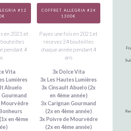
LEGRIA #12
COFFRET ALLEGRIA #24
0€
1300€
is en 2021 et
Payez une fois en 2021 et
 bouteilles
recevez 24 bouteilles
Fr
e pendant 4
chaque année pendant 4
ns
ans
Sui
ce Vita
3x Dolce Vita
es Lumières
3x Les Hautes Lumières
lt Abuelo
3x Cinsault Abuelo (2x
n Gourmand
en 4ème année)
e Mourvèdre
3x Carignan Gourmand
 Bonheurs
(2x en 4ème année)
Rec
 (1x en 4ème
3x Poivre de Mourvèdre
ée)
(2x en 4ème année)