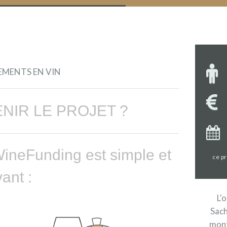
EMENTS EN VIN
IR LE PROJET ?
ineFunding est simple et
ce p
ant :
L'
Sach
mont