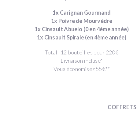
D'ARGENT
VINS
une
chaque
1x Carignan Gourmand
seule
année
1x Poivre de Mourvèdre
fois
pendant
1x Cinsault Abuelo (0 en 4ème année)
en
4
1x Cinsault Spirale (en 4ème année)
2020
ans
Total : 12 bouteilles pour 220€
pour
avec
Livraison incluse*
aider
des
Vous économisez 55€**
le
réductions
domaine
sur
à
les
financer
prix
son
publics
COFFRETS
projet
Choisissez