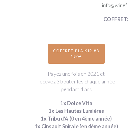
info@winef
COMMENT
COFFRETS
SOUTENIR
LE
PROJET
COFFRET PLAISIR #3
190€
?
Payez une fois en 2021 et
recevez 3 bouteilles chaque année
Le
pendant 4 ans
concept
1x Dolce Vita
1x Les Hautes Lumières
proposé
1x Tribu d'A (0 en 4ème année)
par
1x Cinsault Spirale (en 4ème année)