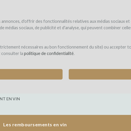
NDER
WINEFUNDÉ
WINEFUNDING
 le vin
Je finance mon projet
Découvrir nos services
annonces, d'offrir des fonctionnalités relatives aux médias sociaux et
s de médias sociaux, de publicité et d'analyse, qui peuvent combiner cel
ia
 strictement nécessaires au bon fonctionnement du site) ou accepter t
z consulter la
politique de confidentialité
.
 VIGNE EN SPIRALE POUR PRODUIRE UNE CU
T EN VIN
Les remboursements en vin