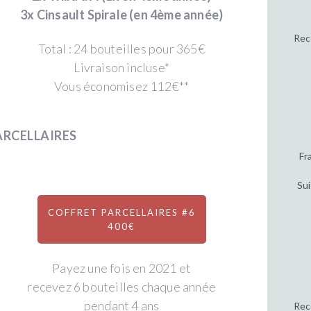
3x Cinsault Spirale (en 4ème année)
Rec
Total : 24 bouteilles pour 365€
Livraison incluse*
Vous économisez 112€**
ARCELLAIRES
Fr
Sui
COFFRET PARCELLAIRES #6
400€
Payez une fois en 2021 et
recevez 6 bouteilles chaque année
pendant 4 ans
Rec