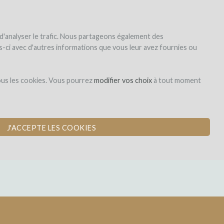
|
EN
|
ES
|
FR
S'inscrire
S'identifier
 d'analyser le trafic. Nous partageons également des
les-ci avec d'autres informations que vous leur avez fournies ou
Dons,
ous les cookies. Vous pourrez
modifier vos choix
à tout moment
contreparties
VÉE D'EXCEPTION
J'ACCEPTE LES COOKIES