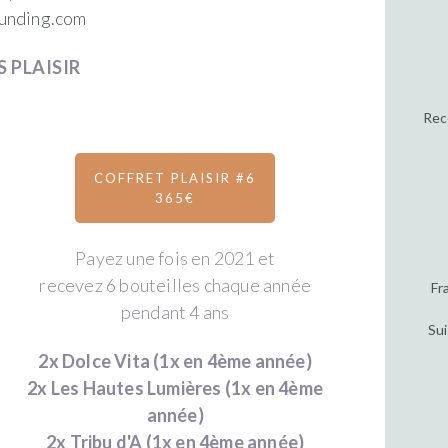
unding.com
 PLAISIR
Rec
COFFRET PLAISIR #6
365€
Payez une fois en 2021 et
recevez 6 bouteilles chaque année
Fr
pendant 4 ans
Sui
2x Dolce Vita (1x en 4ème année)
2x Les Hautes Lumières (1x en 4ème
année)
2x Tribu d'A (1x en 4ème année)