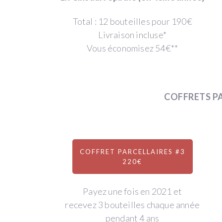
WineFunding
Total : 12 bouteilles pour 190€
Livraison incluse*
est
Vous économisez 54€**
simple
et
COFFRETS P
innovant
:
COFFRET PARCELLAIRES #3
220€
VOUS
VOUS
AVANCEZ
ÊTES
Payez une fois en 2021 et
UNE
REMBOURSÉ
recevez 3 bouteilles chaque année
SOMME
EN
pendant 4 ans