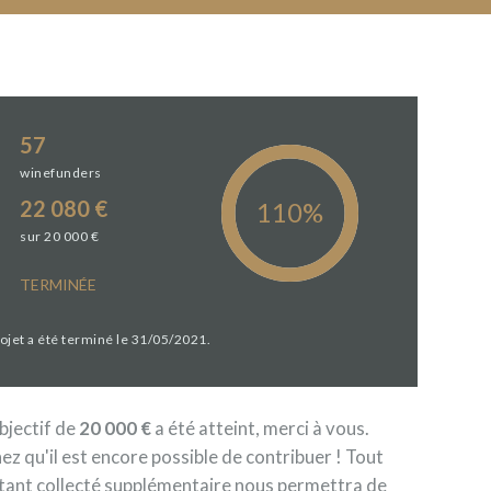
57
winefunders
22 080 €
sur 20 000 €
TERMINÉE
rojet a été terminé le 31/05/2021.
objectif de
20 000 €
a été atteint, merci à vous.
ez qu'il est encore possible de contribuer ! Tout
ant collecté supplémentaire nous permettra de