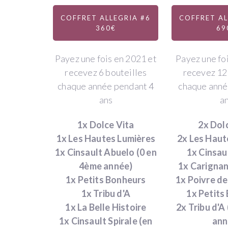
votre
COFFRET ALLEGRIA #6
COFFRET AL
formule
360€
69
Payez une fois en 2021 et
Payez une fo
Les
recevez 6 bouteilles
recevez 12
formules
chaque année pendant 4
chaque anné
sur
ans
a
4
ans
1x Dolce Vita
2x Dol
:
1x Les Hautes Lumières
2x Les Haut
payez
1x Cinsault Abuelo (0 en
1x Cinsau
une
4ème année)
1x Carigna
fois
1x Petits Bonheurs
1x Poivre d
en
1x Tribu d'A
1x Petits
2021
1x La Belle Histoire
2x Tribu d'A
et
1x Cinsault Spirale (en
ann
recevez