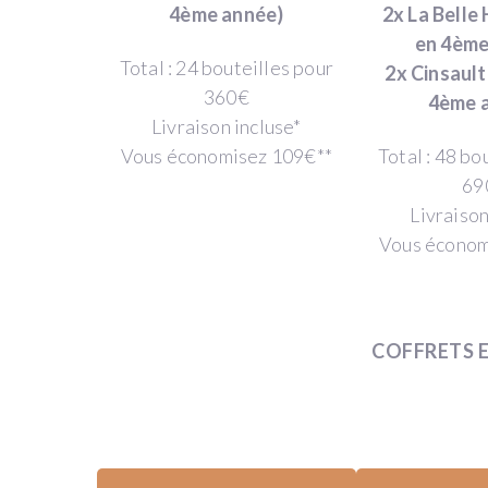
4ème année)
2x La Belle 
chaque
en 4ème
année
Total : 24 bouteilles pour
2x Cinsault
en
360€
4ème 
2021,
Livraison incluse*
2022,
Vous économisez 109€**
Total : 48 bo
2023
69
et
Livraison
2024
Vous économ
les
vins
du
domaine.
COFFRETS 
Idée
CADEAU
:
indiquez