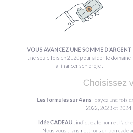
Domaine
Allegria
(Caux)
VOUS AVANCEZ UNE SOMME D'ARGENT
Languedoc
une seule fois en 2020 pour aider le domaine
REMBOURSEMENT
à financer son projet
EN
VIN
Choisissez v
Les formules sur 4 ans
: payez une fois 
2022, 2023 et 2024 
LES
REMBOURSEMENTS
EN
Idée CADEAU
: indiquez le nom et l'ad
VIN
Nous vous transmettrons un bon cadeau 