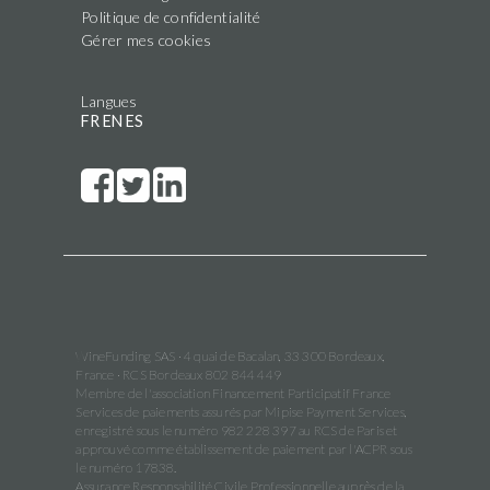
Politique de confidentialité
Gérer mes cookies
Langues
FR
EN
ES
WineFunding SAS · 4 quai de Bacalan, 33 300 Bordeaux,
France · RCS Bordeaux 802 844 449
Membre de l'association Financement Participatif France
Services de paiements assurés par Mipise Payment Services,
enregistré sous le numéro 982 228 397 au RCS de Paris et
approuvé comme établissement de paiement par l'ACPR sous
le numéro 17838.
Assurance Responsabilité Civile Professionnelle auprès de la