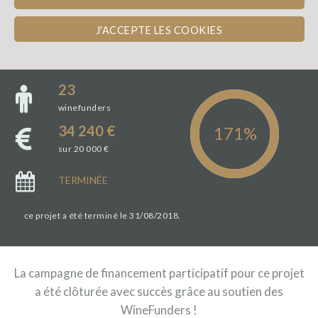
J'ACCEPTE LES COOKIES
23
winefunders
34 240 €
sur 20 000 €
TERMINÉE
ce projet a été terminé le 31/08/2018.
La campagne de financement participatif pour ce projet
a été clôturée avec succès grâce au soutien des
WineFunders !