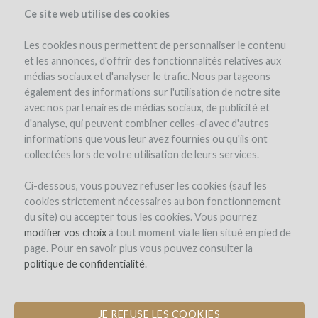
Ce site web utilise des cookies
Les cookies nous permettent de personnaliser le contenu
et les annonces, d'offrir des fonctionnalités relatives aux
médias sociaux et d'analyser le trafic. Nous partageons
le projet
le domaine
détails du projet
avis d'experts
également des informations sur l'utilisation de notre site
les remboursements en vin
winefunders
(23)
avec nos partenaires de médias sociaux, de publicité et
d'analyse, qui peuvent combiner celles-ci avec d'autres
informations que vous leur avez fournies ou qu'ils ont
collectées lors de votre utilisation de leurs services.
Ci-dessous, vous pouvez refuser les cookies (sauf les
cookies strictement nécessaires au bon fonctionnement
du site) ou accepter tous les cookies. Vous pourrez
Arnaud Boué
modifier vos choix
à tout moment via le lien situé en pied de
page. Pour en savoir plus vous pouvez consulter la
CRÉATION DE CUVÉES EN CORTON
politique de confidentialité
.
ET CORTON CHARLEMAGNE GRAND
CRU
JE REFUSE LES COOKIES