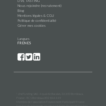
LIVE TASTING
Nous rejoindre (recrutement)
Blog
Mentions légales & CGU
Politique de confidentialité
Gérer mes cookies
Langues
FR
EN
ES
WineFunding SAS · 4 quai de Bacalan, 33 300 Bordeaux,
France · RCS Bordeaux 802 844 449
Membre de l'association Financement Participatif France
Services de paiements assurés par Mipise Payment Services,