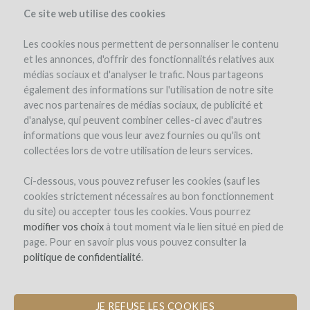
Ce site web utilise des cookies
Les cookies nous permettent de personnaliser le contenu
et les annonces, d'offrir des fonctionnalités relatives aux
médias sociaux et d'analyser le trafic. Nous partageons
le projet
l'équipe
détails du projet
les avantages
avis d'experts
également des informations sur l'utilisation de notre site
détails de l'investissement
détails de l'opération
avec nos partenaires de médias sociaux, de publicité et
d'analyse, qui peuvent combiner celles-ci avec d'autres
informations que vous leur avez fournies ou qu'ils ont
collectées lors de votre utilisation de leurs services.
Ci-dessous, vous pouvez refuser les cookies (sauf les
cookies strictement nécessaires au bon fonctionnement
du site) ou accepter tous les cookies. Vous pourrez
Domaine de Bellene
modifier vos choix
à tout moment via le lien situé en pied de
page. Pour en savoir plus vous pouvez consulter la
RESTRUCTURATION DU VIGNOBLE
politique de confidentialité
.
ET NOUVELLES PLANTATIONS
JE REFUSE LES COOKIES