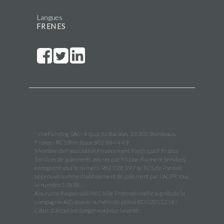
Langues
FR
EN
ES
WineFunding SAS · 4 quai de Bacalan, 33 300 Bordeaux,
France · RCS Bordeaux 802 844 449
Membre de l'association Financement Participatif France
Services de paiements assurés par Mipise Payment Services,
enregistré sous le numéro 982 228 397 au RCS de Paris et
approuvé comme établissement de paiement par l'ACPR sous
le numéro 17838.
Assurance Responsabilité Civile Professionnelle auprès de la
compagnie AIG sous le numéro de police RD02011216Y
L’abus d’alcool est dangereux pour la santé