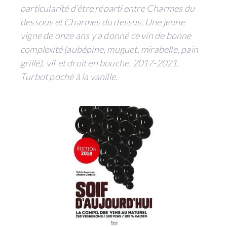
particularité d’être réparti entre Charmes du
dessous et Charmes du dessus. Une jeune
vigne de onze ans y a donné ce vin de bonne
complexité (aubépine, muguet, mirabelle, pain
grillé), vif et droit en bouche. 2017-2021.
Turbot poché à la vanille.