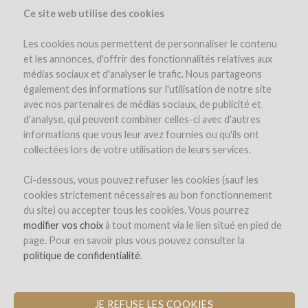
Ce site web utilise des cookies
Les cookies nous permettent de personnaliser le contenu
et les annonces, d'offrir des fonctionnalités relatives aux
médias sociaux et d'analyser le trafic. Nous partageons
le projet
l'équipe
détails du projet
les avantages
avis d'experts
également des informations sur l'utilisation de notre site
détails de l'investissement
détails de l'opération
avec nos partenaires de médias sociaux, de publicité et
d'analyse, qui peuvent combiner celles-ci avec d'autres
informations que vous leur avez fournies ou qu'ils ont
collectées lors de votre utilisation de leurs services.
Ci-dessous, vous pouvez refuser les cookies (sauf les
cookies strictement nécessaires au bon fonctionnement
du site) ou accepter tous les cookies. Vous pourrez
Domaine de Bellene
modifier vos choix
à tout moment via le lien situé en pied de
page. Pour en savoir plus vous pouvez consulter la
RESTRUCTURATION DU VIGNOBLE
politique de confidentialité
.
ET NOUVELLES PLANTATIONS
JE REFUSE LES COOKIES