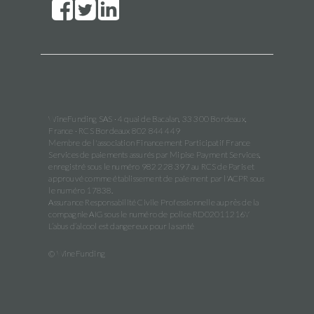
WineFunding SAS · 4 quai de Bacalan, 33 300 Bordeaux,
France · RCS Bordeaux 802 844 449
Membre de l'association Financement Participatif France
Services de paiements assurés par Mipise Payment Services,
enregistré sous le numéro 982 228 397 au RCS de Paris et
approuvé comme établissement de paiement par l'ACPR sous
le numéro 17838.
Assurance Responsabilité Civile Professionnelle auprès de la
compagnie AIG sous le numéro de police RD02011216Y
L’abus d’alcool est dangereux pour la santé
© WineFunding