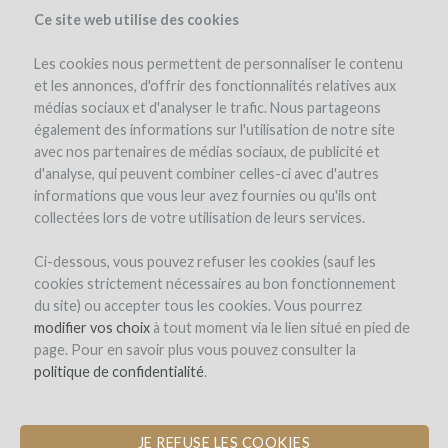
Ce site web utilise des cookies
Les cookies nous permettent de personnaliser le contenu
et les annonces, d'offrir des fonctionnalités relatives aux
médias sociaux et d'analyser le trafic. Nous partageons
le projet
le domaine
détails du projet
avis d'experts
également des informations sur l'utilisation de notre site
les remboursements en vin
avec nos partenaires de médias sociaux, de publicité et
d'analyse, qui peuvent combiner celles-ci avec d'autres
informations que vous leur avez fournies ou qu'ils ont
collectées lors de votre utilisation de leurs services.
Ci-dessous, vous pouvez refuser les cookies (sauf les
cookies strictement nécessaires au bon fonctionnement
du site) ou accepter tous les cookies. Vous pourrez
Domaine Bott
modifier vos choix
à tout moment via le lien situé en pied de
page. Pour en savoir plus vous pouvez consulter la
ACHAT DE MATÉRIEL VITICOLE
politique de confidentialité
.
JE REFUSE LES COOKIES