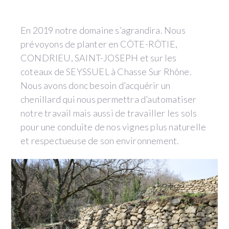
En 2019 notre domaine s’agrandira. Nous
prévoyons de planter en CÔTE-RÔTIE,
CONDRIEU, SAINT-JOSEPH et sur les
coteaux de SEYSSUEL à Chasse Sur Rhône.
Nous avons donc besoin d’acquérir un
chenillard qui nous permettra d’automatiser
notre travail mais aussi de travailler les sols
pour une conduite de nos vignes plus naturelle
et respectueuse de son environnement.