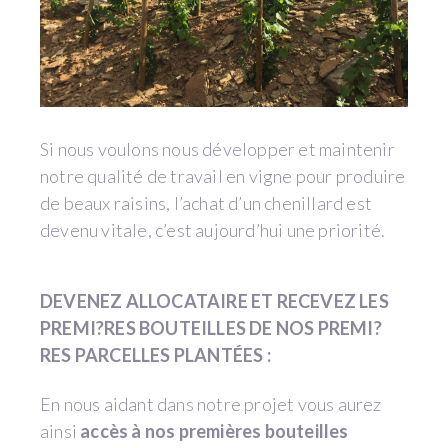
Si nous voulons nous développer et maintenir
notre qualité de travail en vigne pour produire
de beaux raisins, l’achat d’un chenillard est
devenu vitale, c’est aujourd’hui une priorité.
DEVENEZ ALLOCATAIRE ET RECEVEZ LES
PREMI?RES BOUTEILLES DE NOS PREMI?
RES PARCELLES PLANTÉES :
En nous aidant dans notre projet vous aurez
ainsi
accès à nos premières bouteilles