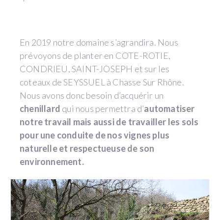
En 2019 notre domaine s’agrandira. Nous
prévoyons de planter en COTE-ROTIE,
CONDRIEU, SAINT-JOSEPH et sur les
coteaux de SEYSSUEL à Chasse Sur Rhône.
Nous avons donc besoin d’acquérir un
chenillard
qui nous permettra d’
automatiser
notre travail mais aussi de travailler les sols
pour une conduite de nos vignes plus
naturelle et respectueuse de son
environnement.