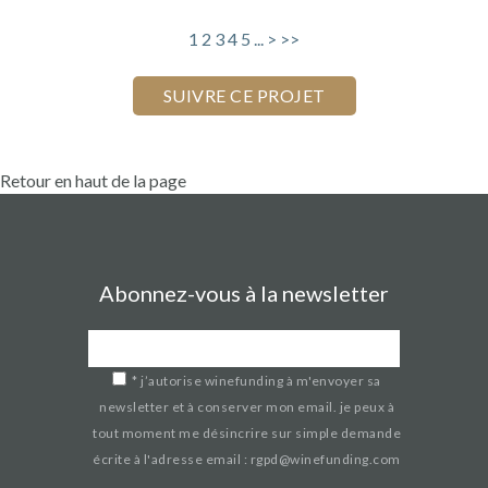
1
2
3
4
5
...
>
>>
Retour en haut de la page
Abonnez-vous à la newsletter
*
j’autorise winefunding à m'envoyer sa
newsletter et à conserver mon email. je peux à
tout moment me désincrire sur simple demande
écrite à l'adresse email : rgpd@winefunding.com