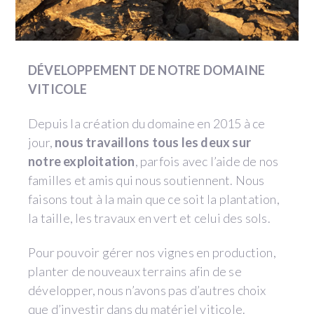
DÉVELOPPEMENT DE NOTRE DOMAINE
VITICOLE
Depuis la création du domaine en 2015 à ce
jour,
nous travaillons tous les deux sur
notre exploitation
, parfois avec l’aide de nos
familles et amis qui nous soutiennent. Nous
faisons tout à la main que ce soit la plantation,
la taille, les travaux en vert et celui des sols.
Pour pouvoir gérer nos vignes en production,
planter de nouveaux terrains afin de se
développer, nous n’avons pas d’autres choix
que d’investir dans du matériel viticole.