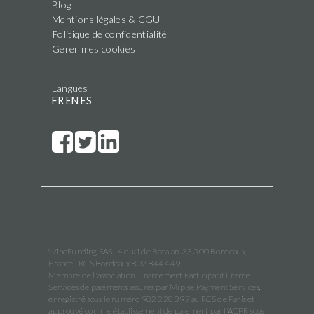
Blog
Mentions légales & CGU
Politique de confidentialité
Gérer mes cookies
Langues
FR
EN
ES
WineFunding SAS · 4 quai de Bacalan, 33 300 Bordeaux,
France · RCS Bordeaux 802 844 449
Membre de l'association Financement Participatif France
Services de paiements assurés par Mipise Payment Services,
enregistré sous le numéro 982 228 397 au RCS de Paris et
approuvé comme établissement de paiement par l'ACPR sous