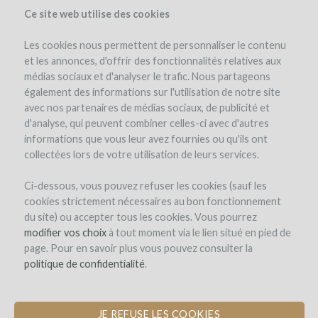
Ce site web utilise des cookies
Les cookies nous permettent de personnaliser le contenu
et les annonces, d'offrir des fonctionnalités relatives aux
médias sociaux et d'analyser le trafic. Nous partageons
le projet
le domaine
détails du projet
avis d'experts
également des informations sur l'utilisation de notre site
les remboursements en vin
avec nos partenaires de médias sociaux, de publicité et
d'analyse, qui peuvent combiner celles-ci avec d'autres
informations que vous leur avez fournies ou qu'ils ont
collectées lors de votre utilisation de leurs services.
Ci-dessous, vous pouvez refuser les cookies (sauf les
cookies strictement nécessaires au bon fonctionnement
du site) ou accepter tous les cookies. Vous pourrez
Domaine Bott
modifier vos choix
à tout moment via le lien situé en pied de
page. Pour en savoir plus vous pouvez consulter la
ACHAT DE MATÉRIEL VITICOLE
politique de confidentialité
.
JE REFUSE LES COOKIES