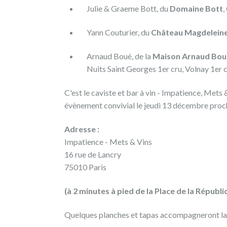
Julie & Graeme Bott, du
Domaine Bott
,
09/12/2018
Yann Couturier, du
Château Magdelein
DÉGUSTATION
WINEFUNDING
À
Arnaud Boué, de la
Maison Arnaud Bou
PARIS
Nuits Saint Georges 1er cru, Volnay 1er
LE
13
C'est le caviste et bar à vin - Impatience, Mets 
DÉCEMBRE
évènement convivial le jeudi 13 décembre proch
Adresse :
Nous
Impatience - Mets & Vins
sommes
16 rue de Lancry
ravis
75010 Paris
de
(à 2 minutes à pied de la Place de la Républi
vous
inviter
Quelques planches et tapas accompagneront la
à