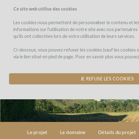
Ce site web utilise des cookies
PROJETS
WINEFU
Voir les projets
J'investis dans
Les cookies nous permettent de personnaliser le contenu et les 
informations sur l'utilisation de notre site avec nos partenaire
qu'ils ont collectées lors de votre utilisation de leurs services.
Domaine
le
projet
Bott
Domaine Bott
Ci-dessous, vous pouvez refuser les cookies (sauf les cookies
via le lien situé en pied de page. Pour en savoir plus vous pouve
ACHAT DE MATÉRIE
le
domaine
par Graeme & Julie Bott (Cond
JE REFUSE LES COOKIES
détails
du
projet
Côtes du Rhône
REMBOURS
avis
d'experts
Le projet
Le domaine
Détails du projet