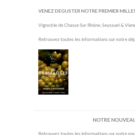
des
WineFunders
VENEZ DEGUSTER NOTRE PREMIER MILLE
et
de
Vignoble de Chasse Sur Rhône, Seyssuel & Vien
rencontrer
les
Retrouvez toutes les informations sur notre dép
vignerons
WineFundés
!
Les
4
vignerons
seront
présents
à
NOTRE NOUVEAU
cette
soirée
Retrouvez toutes les informations sur notre nou