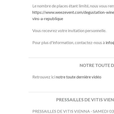
une
Le nombre de places étant limité, nous vous reme
dégustation
https://www.weezevent.com/degustation-winef
privilégiée
vins-a-republique
des
vins
Vous recevrez votre invitation personnelle.
de
quatre
Pour plus d'information, contactez-nous à
info
domaines
accompagnés
par
WineFunding
NOTRE TOUTE D
!
Retrouvez ici
notre toute dernière vidéo
L'occasion
de
rassembler
PRESSAILLES DE VITIS VIE
la
communauté
PRESSAILLES DE VITIS VIENNA - SAMEDI 