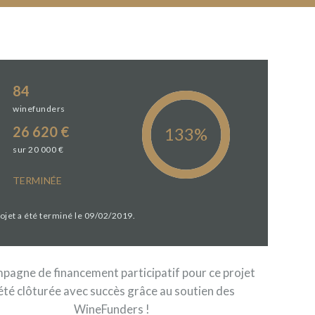
84
winefunders
26 620 €
sur 20 000 €
TERMINÉE
rojet a été terminé le 09/02/2019.
pagne de financement participatif pour ce projet
été clôturée avec succès grâce au soutien des
WineFunders !