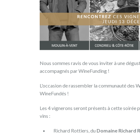
&
Julie
Bott
(Condrieu)
Côtes
du
Nous sommes ravis de vous inviter à une dégust
Rhône
accompagnés par WineFunding !
REMBOURSEMENT
L'occasion de rassembler la communauté des Wi
EN
WineFundés !
VIN
Les 4 vignerons seront présents à cette soirée 
vins :
Richard Rottiers, du
Domaine Richard R
Publié
le