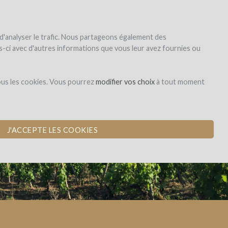
|
EN
|
ES
|
FR
S'inscrire
S'identifier
 d'analyser le trafic. Nous partageons également des
les-ci avec d'autres informations que vous leur avez fournies ou
Dons,
ous les cookies. Vous pourrez
modifier vos choix
à tout moment
contreparties
J'ACCEPTE LES COOKIES