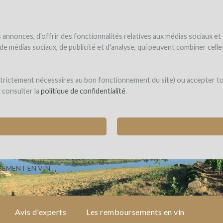
NDER
WINEFUNDÉ
WINEFUNDING
 le vin
Je finance mon projet
Découvrir nos services
annonces, d'offrir des fonctionnalités relatives aux médias sociaux et
s de médias sociaux, de publicité et d'analyse, qui peuvent combiner cel
 strictement nécessaires au bon fonctionnement du site) ou accepter t
z consulter la
politique de confidentialité
.
L VITICOLE
rieu)
EMENT EN VIN
Avis d'experts
Les remboursements en vin