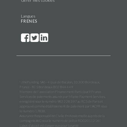
Gérer mes cookies
Langues
FR
EN
ES
WineFunding SAS · 4 quai de Bacalan, 33 300 Bordeaux,
France · RCS Bordeaux 802 844 449
Membre de l'association Financement Participatif France
Services de paiements assurés par Mipise Payment Services,
enregistré sous le numéro 982 228 397 au RCS de Paris et
approuvé comme établissement de paiement par l'ACPR sous
le numéro 17838.
Assurance Responsabilité Civile Professionnelle auprès de la
compagnie AIG sous le numéro de police RD02011216Y
L’abus d’alcool est dangereux pour la santé