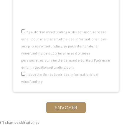
If
you
are
a
*
j’autorise winefunding à utiliser mon adresse
email pour me transmettre des informations liées
human,
aux projets winefunding. je peux demander à
ignore
winefunding de supprimer mes données
this
personnelles sur simple demande écrite à l'adresse
email : rgpd@winefunding.com
field
j'accepte de recevoir des informations de
winefunding
(*) champs obligatoires