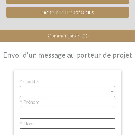
Les avantages
Avis d'experts
Frais et risques
Détails de l'investissement
Documents
J'ACCEPTE LES COOKIES
Détails de l'opération
WineFunders
(75)
Commentaires (0)
Envoi d'un message au porteur de projet
*
Civilité
*
Prénom
*
Nom