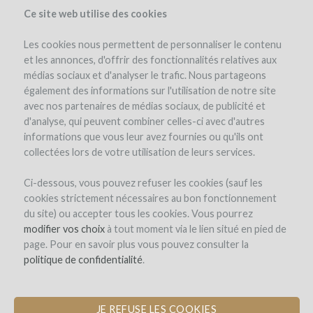
Ce site web utilise des cookies
Les cookies nous permettent de personnaliser le contenu
et les annonces, d'offrir des fonctionnalités relatives aux
médias sociaux et d'analyser le trafic. Nous partageons
également des informations sur l'utilisation de notre site
avec nos partenaires de médias sociaux, de publicité et
d'analyse, qui peuvent combiner celles-ci avec d'autres
informations que vous leur avez fournies ou qu'ils ont
collectées lors de votre utilisation de leurs services.
Château Cazebonne
Ci-dessous, vous pouvez refuser les cookies (sauf les
cookies strictement nécessaires au bon fonctionnement
ACQUISITION DE 7 HECTARES DE
du site) ou accepter tous les cookies. Vous pourrez
VIGNES EN BIODYNAMIE DANS LES
modifier vos choix
à tout moment via le lien situé en pied de
GRAVES
page. Pour en savoir plus vous pouvez consulter la
politique de confidentialité
.
Le projet
Le domaine
L'équipe
Détails du projet
JE REFUSE LES COOKIES