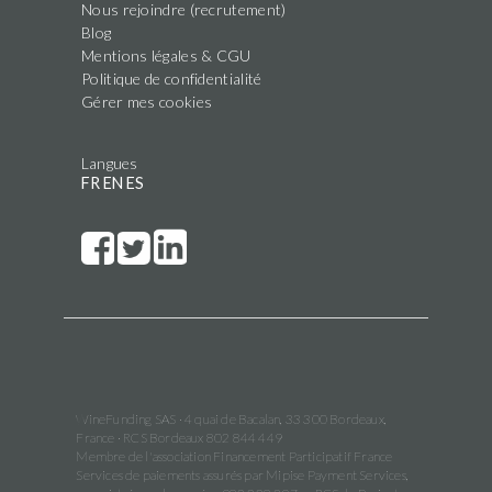
Nous rejoindre (recrutement)
Blog
Mentions légales & CGU
Politique de confidentialité
Gérer mes cookies
Langues
FR
EN
ES
WineFunding SAS · 4 quai de Bacalan, 33 300 Bordeaux,
France · RCS Bordeaux 802 844 449
Membre de l'association Financement Participatif France
Services de paiements assurés par Mipise Payment Services,