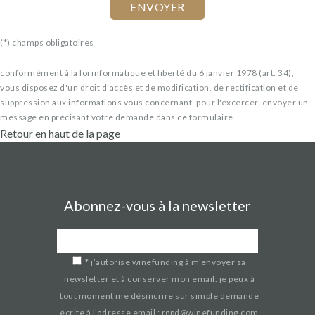
(*) champs obligatoires
conformément à la loi informatique et liberté du 6 janvier 1978 (art. 34),
vous disposez d'un droit d'accès et de modification, de rectification et de
suppression aux informations vous concernant. pour l'excercer, envoyer un
message en précisant votre demande dans ce formulaire.
Retour en haut de la page
Abonnez-vous à la newsletter
*
j’autorise winefunding à m'envoyer sa
newsletter et à conserver mon email. je peux à
tout moment me désincrire sur simple demande
écrite à l'adresse email : rgpd@winefunding.com