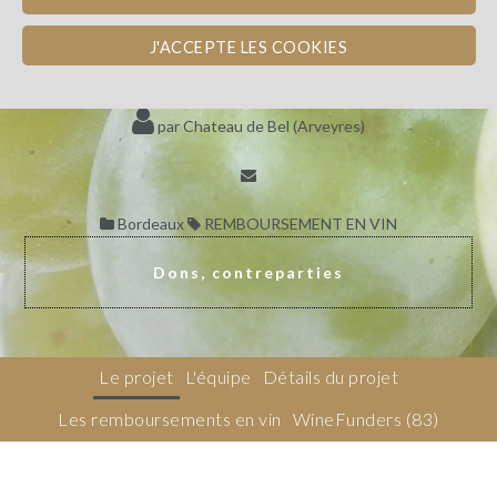
CHÂTEAU DE BEL
FINANCEMENT DE LA CONVERSION
J'ACCEPTE LES COOKIES
EN BIODYNAMIE
par Chateau de Bel (Arveyres)
Bordeaux
REMBOURSEMENT EN VIN
Dons, contreparties
Le projet
L'équipe
Détails du projet
Les remboursements en vin
WineFunders
(83)