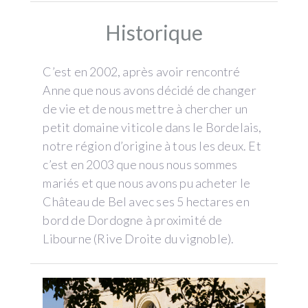
Historique
C’est en 2002, après avoir rencontré
Anne que nous avons décidé de changer
de vie et de nous mettre à chercher un
petit domaine viticole dans le Bordelais,
notre région d’origine à tous les deux. Et
c’est en 2003 que nous nous sommes
mariés et que nous avons pu acheter le
Château de Bel avec ses 5 hectares en
bord de Dordogne à proximité de
Libourne (Rive Droite du vignoble).