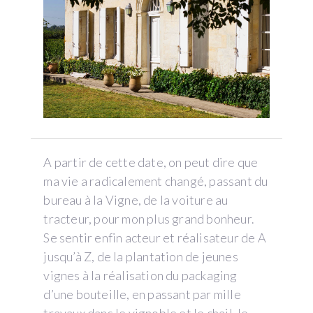
A partir de cette date, on peut dire que
ma vie a radicalement changé, passant du
bureau à la Vigne, de la voiture au
tracteur, pour mon plus grand bonheur.
Se sentir enfin acteur et réalisateur de A
jusqu’à Z, de la plantation de jeunes
vignes à la réalisation du packaging
d’une bouteille, en passant par mille
travaux dans le vignoble et le chai! Je