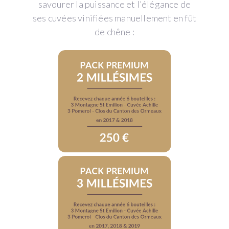
savourer la puissance et l'élégance de
ses cuvées vinifiées manuellement en fût
de chêne :