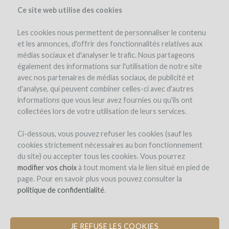
Ce site web utilise des cookies
Les cookies nous permettent de personnaliser le contenu
et les annonces, d'offrir des fonctionnalités relatives aux
médias sociaux et d'analyser le trafic. Nous partageons
le projet
les intérêts en vin
détails de l'investissement
également des informations sur l'utilisation de notre site
avec nos partenaires de médias sociaux, de publicité et
d'analyse, qui peuvent combiner celles-ci avec d'autres
informations que vous leur avez fournies ou qu'ils ont
collectées lors de votre utilisation de leurs services.
Ci-dessous, vous pouvez refuser les cookies (sauf les
cookies strictement nécessaires au bon fonctionnement
Château de Gaure
du site) ou accepter tous les cookies. Vous pourrez
modifier vos choix
RÉNOVATION DE LA BERGERIE POUR
à tout moment via le lien situé en pied de
page. Pour en savoir plus vous pouvez consulter la
L’ÉLEVAGE ET LE STOCKAGE DES VINS
politique de confidentialité
.
Pour consulter les documents ci-dessous, veuillez cliquer sur
JE REFUSE LES COOKIES
l'image ou le lien correspondant.