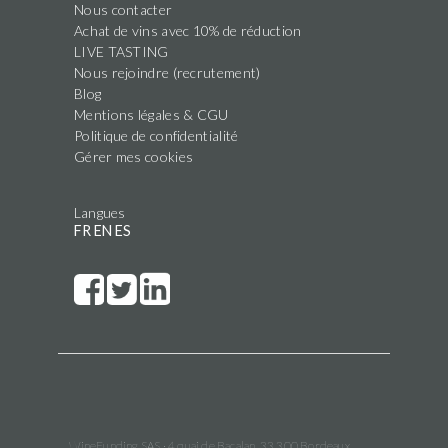
Nous contacter
Achat de vins avec 10% de réduction
LIVE TASTING
Nous rejoindre (recrutement)
Blog
Mentions légales & CGU
Politique de confidentialité
Gérer mes cookies
Langues
FR
EN
ES
WineFunding SAS · 4 quai de Bacalan, 33 300 Bordeaux,