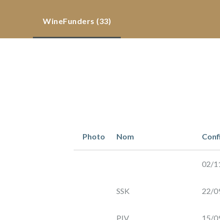
frais et
risques
WineFunders
(33)
détails de
l'investissement
documents
winefunders
(33)
Photo
Nom
Conf
02/1
Château
Montplaisir
Obligation
Château
SSK
22/0
Montplaisir
PIV
15/0