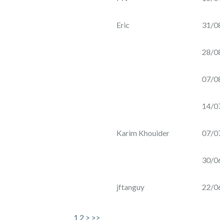
CONSTRUCTION
D'UNE
SALLE
Eric
31/0
DE
DÉGUSTATION
28/0
ET
DE
RÉCEPTION
07/0
14/0
par
Château
Karim Khouider
07/0
Montplaisir
(Valréas)
30/0
jftanguy
22/0
Côtes
du
1
2
>
>>