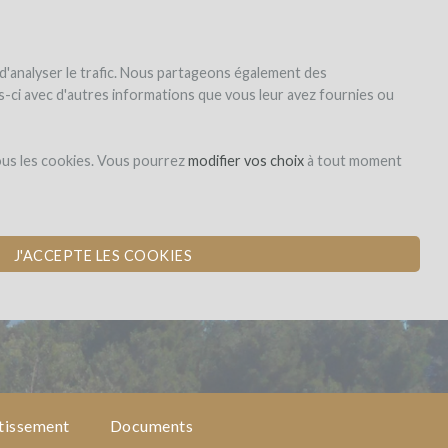
|
EN
|
ES
|
FR
S'inscrire
S'identifier
 d'analyser le trafic. Nous partageons également des
les-ci avec d'autres informations que vous leur avez fournies ou
Obligation
ous les cookies. Vous pourrez
modifier vos choix
à tout moment
ON
J'ACCEPTE LES COOKIES
stissement
Documents