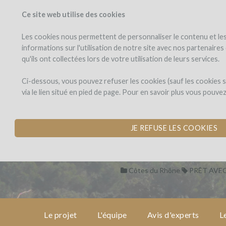
Ce site web utilise des cookies
PROJETS
WINEFU
Voir les projets
J'investis dans
Les cookies nous permettent de personnaliser le contenu et les 
informations sur l'utilisation de notre site avec nos partenaire
qu'ils ont collectées lors de votre utilisation de leurs services.
Château
le
projet
Montplaisir
Château Montpl
Ci-dessous, vous pouvez refuser les cookies (sauf les cookies
via le lien situé en pied de page. Pour en savoir plus vous pouve
CONSTRUCTION D'
l'équipe
par Château Montplaisir (Valr
JE REFUSE LES COOKIES
avis
d'experts
Côtes du Rhône
PRÊT AVEC
les
intérêts
en vin
Le projet
L'équipe
Avis d'experts
L