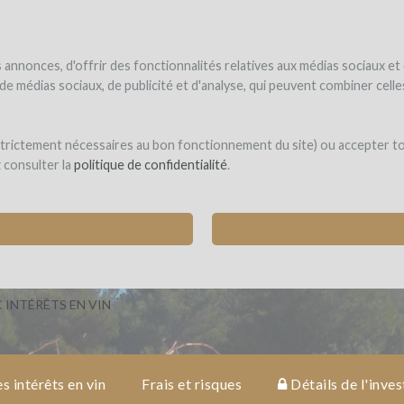
NDER
WINEFUNDÉ
WINEFUNDING
 le vin
Je finance mon projet
Découvrir nos services
annonces, d'offrir des fonctionnalités relatives aux médias sociaux et
s de médias sociaux, de publicité et d'analyse, qui peuvent combiner cel
aisir
 strictement nécessaires au bon fonctionnement du site) ou accepter t
z consulter la
politique de confidentialité
.
UNE SALLE DE DÉGUSTATION ET DE RÉCEPTI
éas)
 INTÉRÊTS EN VIN
es intérêts en vin
Frais et risques
Détails de l'inve