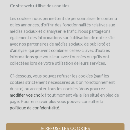
Ce site web utilise des cookies
Les cookies nous permettent de personnaliser le contenu
et les annonces, d'offrir des fonctionnalités relatives aux
médias sociaux et d'analyser le trafic. Nous partageons
également des informations sur l'utilisation de notre site
avec nos partenaires de médias sociaux, de publicité et
d'analyse, qui peuvent combiner celles-ci avec d'autres
informations que vous leur avez fournies ou qu'ils ont
collectées lors de votre utilisation de leurs services.
Château Montplaisir
Ci-dessous, vous pouvez refuser les cookies (sauf les
cookies strictement nécessaires au bon fonctionnement
CONSTRUCTION D'UNE SALLE DE
du site) ou accepter tous les cookies. Vous pourrez
DÉGUSTATION ET DE RÉCEPTION
modifier vos choix
à tout moment via le lien situé en pied de
page. Pour en savoir plus vous pouvez consulter la
par Château Montplaisir (Valréas)
politique de confidentialité
.
JE REFUSE LES COOKIES