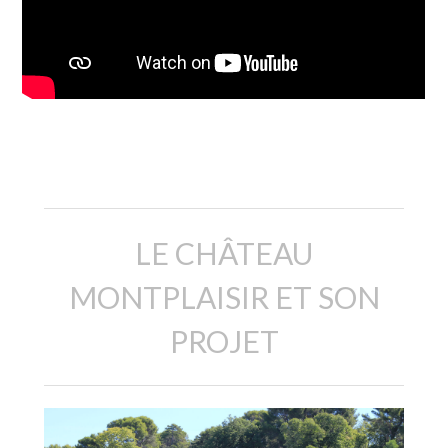
Description
LE CHÂTEAU
MONTPLAISIR ET SON
PROJET