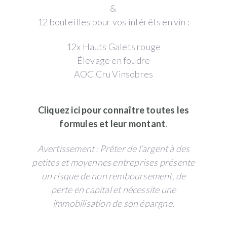
&
12 bouteilles pour vos intérêts en vin :
12x Hauts Galets rouge
Élevage en foudre
AOC Cru Vinsobres
Cliquez ici pour connaître toutes les
formules et leur montant
.
Avertissement : Prêter de l’argent à des
petites et moyennes entreprises présente
un risque de non remboursement, de
perte en capital et nécessite une
immobilisation de son épargne.