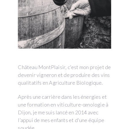
Château MontPlaisir, c'est mon projet de
devenir vigneron et de produire des vins
qualitatifs en Agriculture Biologique.
Après une carrière dans les énergies et
une formation en viticulture-œnologie à
Dijon, je me suis lancé en 2014 avec
l’appui de mes enfants et d'une équipe
soudée.