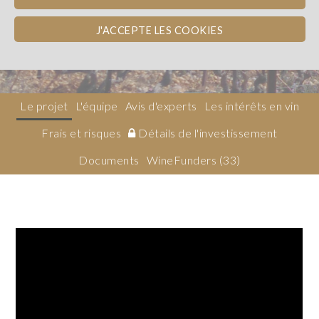
Côtes du Rhône
PRÊT AVEC INTÉRÊTS EN VIN
J'ACCEPTE LES COOKIES
Obligation
Le projet
L'équipe
Avis d'experts
Les intérêts en vin
Frais et risques
Détails de l'investissement
Documents
WineFunders
(33)